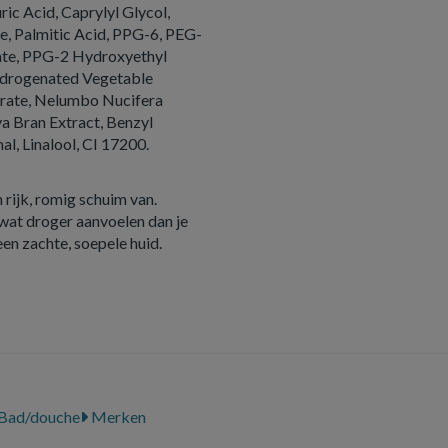
ic Acid, Caprylyl Glycol,
e, Palmitic Acid, PPG-6, PEG-
nate, PPG-2 Hydroxyethyl
ydrogenated Vegetable
aurate, Nelumbo Nucifera
va Bran Extract, Benzyl
l, Linalool, CI 17200.
 rijk, romig schuim van.
wat droger aanvoelen dan je
een zachte, soepele huid.
Bad/douche
Merken