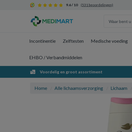
9.6 / 10
(531 beoordelingen)
Incontinentie
Zelftesten
Medische voeding
EHBO / Verbandmiddelen
Voordelig en groot assortiment
Home
Alle lichaamsverzorging
Lichaam