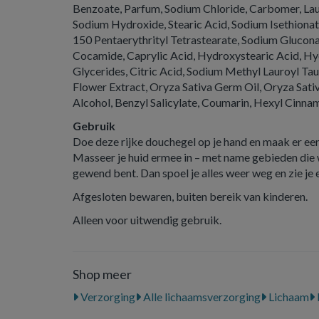
Benzoate, Parfum, Sodium Chloride, Carbomer, Laur
Sodium Hydroxide, Stearic Acid, Sodium Isethionat
150 Pentaerythrityl Tetrastearate, Sodium Gluco
Cocamide, Caprylic Acid, Hydroxystearic Acid, H
Glycerides, Citric Acid, Sodium Methyl Lauroyl T
Flower Extract, Oryza Sativa Germ Oil, Oryza Sati
Alcohol, Benzyl Salicylate, Coumarin, Hexyl Cinnama
Gebruik
Doe deze rijke douchegel op je hand en maak er een
Masseer je huid ermee in – met name gebieden die 
gewend bent. Dan spoel je alles weer weg en zie je 
Afgesloten bewaren, buiten bereik van kinderen.
Alleen voor uitwendig gebruik.
Shop meer
Verzorging
Alle lichaamsverzorging
Lichaam