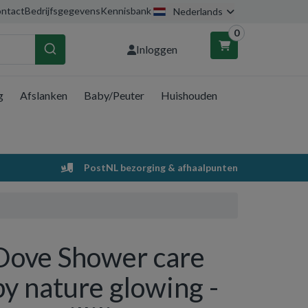
ntact
Bedrijfsgegevens
Kennisbank
Nederlands
0
Inloggen
g
Afslanken
Baby/Peuter
Huishouden
nkelwagen
Uw winkelwagen is leeg.
PostNL bezorging & afhaalpunten
Vul hem met producten.
Dove Shower care
by nature glowing -