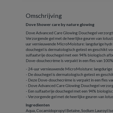
Omschrijving
Dove Shower care by nature glowing
Dove Advanced Care Glowing Douchegel verzorgt b
Verzorgende gel met de heerlijke geuren van lotusb
uur vernieuwende MicroMoisture: langdurige hydra
douchegel is dermatologisch getest en geschikt vo
sulfaatvrije douchegel met een 94% biologisch af
Dove-douchecrème is verpakt in een fles van 100% 
- 24-uur vernieuwende MicroMoisture: langdurige 
- De douchegel is dermatologisch getest en geschi
- Deze Dove-douchecrème is verpakt in een fles v
- Dove Advanced Care Glowing Douchegel verzorgt
- Een sulfaatvrije douchegel met een 94% biologis
- Verzorgende gel met de heerlijke geuren van lotu
Ingredienten
Aqua, Cocamidopropyl Betaine, Sodium Lauroyl Ise