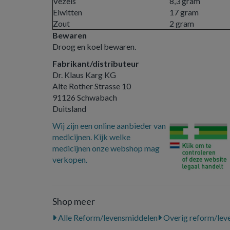
Vezels
8,3 gram
Eiwitten
17 gram
Zout
2 gram
Bewaren
Droog en koel bewaren.
Fabrikant/distributeur
Dr. Klaus Karg KG
Alte Rother Strasse 10
91126 Schwabach
Duitsland
Wij zijn een online aanbieder van
medicijnen. Kijk welke
medicijnen onze webshop mag
verkopen.
Shop meer
Alle Reform/levensmiddelen
Overig reform/lev