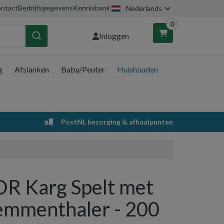
ntact
Bedrijfsgegevens
Kennisbank
Nederlands
0
Inloggen
g
Afslanken
Baby/Peuter
Huishouden
nkelwagen
Uw winkelwagen is leeg.
PostNL bezorging & afhaalpunten
Vul hem met producten.
DR Karg Spelt met
emmenthaler - 200