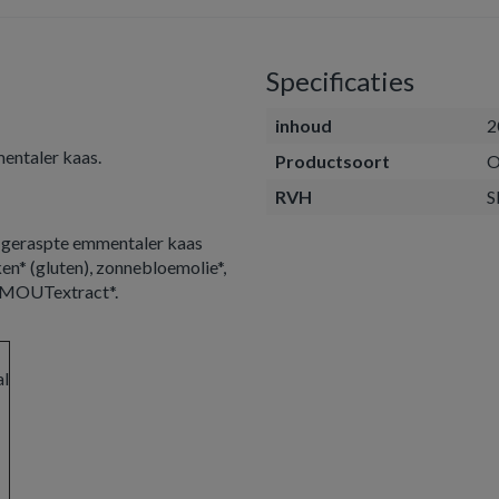
Specificaties
inhoud
2
entaler kaas.
Productsoort
O
RVH
S
geraspte emmentaler kaas
 (gluten), zonnebloemolie*,
TEMOUTextract*.
al