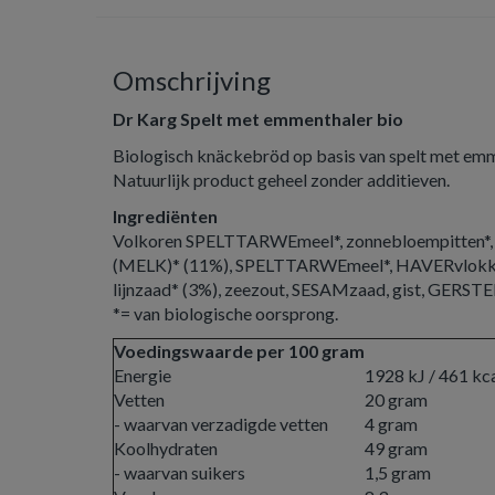
Omschrijving
Dr Karg Spelt met emmenthaler bio
Biologisch knäckebröd op basis van spelt met emm
Natuurlijk product geheel zonder additieven.
Ingrediënten
Volkoren SPELTTARWEmeel*, zonnebloempitten*, 
(MELK)* (11%), SPELTTARWEmeel*, HAVERvlokken*
lijnzaad* (3%), zeezout, SESAMzaad, gist, GERS
*= van biologische oorsprong.
Voedingswaarde per 100 gram
Energie
1928 kJ / 461 kc
Vetten
20 gram
- waarvan verzadigde vetten
4 gram
Koolhydraten
49 gram
- waarvan suikers
1,5 gram