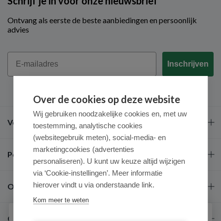
Schrijf je in voor onze nieuwsbrief
Ontvang als eerste de beste aanbiedingen en persoonlijk
advies
Email
Inschrijven
Over de cookies op deze website
Wij gebruiken noodzakelijke cookies en, met uw
Veel gestelde vragen
toestemming, analytische cookies
(websitegebruik meten), social-media- en
marketingcookies (advertenties
Populaire merken
personaliseren). U kunt uw keuze altijd wijzigen
via ‘Cookie-instellingen’. Meer informatie
hierover vindt u via onderstaande link.
Over ons
Kom meer te weten
Contact