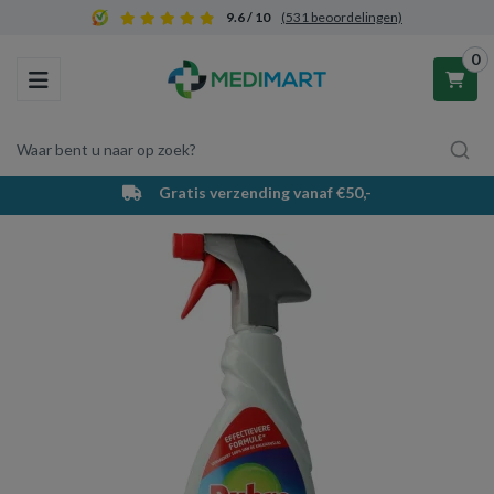
9.6 / 10
(531 beoordelingen)
0
Toggle navigation
Waar bent u naar op zoek?
Gratis verzending vanaf €50,-
Winkelwagen
Uw winkelwagen is leeg.
Vul hem met producten.