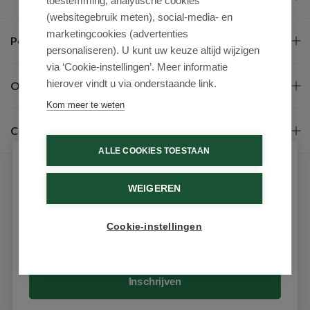
toestemming, analytische cookies
(websitegebruik meten), social-media- en
marketingcookies (advertenties
Populaire merken
personaliseren). U kunt uw keuze altijd wijzigen
via ‘Cookie-instellingen’. Meer informatie
hierover vindt u via onderstaande link.
Over ons
Kom meer te weten
Contact
ALLE COOKIES TOESTAAN
Schrijf je in voor onze nieuwsbrief
WEIGEREN
Ontvang als eerste de beste aanbiedingen en persoonlijk
advies
Cookie-instellingen
Email
9.6 / 10
(531 beoordelingen)
© 2026 - Medimart.nl.
Inschrijven