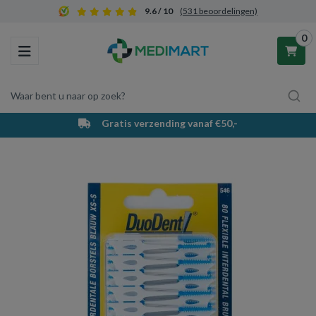
9.6 / 10
(531 beoordelingen)
0
Toggle navigation
Waar bent u naar op zoek?
Gratis verzending vanaf €50,-
Winkelwagen
Uw winkelwagen is leeg.
Vul hem met producten.