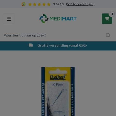
9.6 / 10
(531 beoordelingen)
0
Toggle navigation
Waar bent u naar op zoek?
Gratis verzending vanaf €50,-
Winkelwagen
Uw winkelwagen is leeg.
Vul hem met producten.