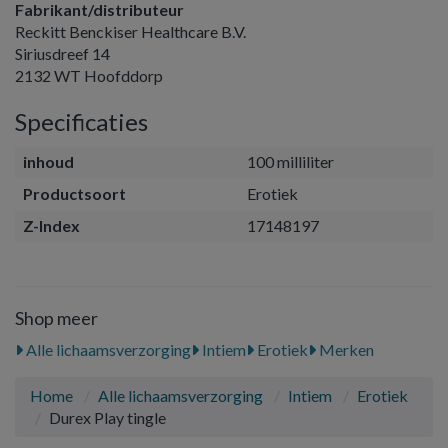
Fabrikant/distributeur
Reckitt Benckiser Healthcare B.V.
Siriusdreef 14
2132 WT Hoofddorp
Specificaties
inhoud
100 milliliter
Productsoort
Erotiek
Z-Index
17148197
Shop meer
Alle lichaamsverzorging
Intiem
Erotiek
Merken
Home
Alle lichaamsverzorging
Intiem
Erotiek
Durex Play tingle