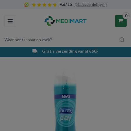
9.6 / 10
(531 beoordelingen)
0
Toggle navigation
Waar bent u naar op zoek?
Gratis verzending vanaf €50,-
Winkelwagen
Uw winkelwagen is leeg.
Vul hem met producten.