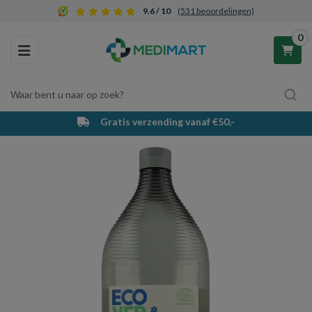
9.6 / 10
(531 beoordelingen)
0
Toggle navigation
Waar bent u naar op zoek?
Gratis verzending vanaf €50,-
Winkelwagen
Uw winkelwagen is leeg.
Vul hem met producten.