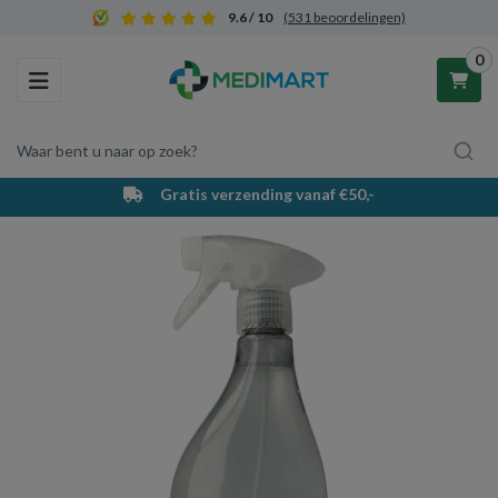
9.6 / 10
(531 beoordelingen)
0
Toggle navigation
Waar bent u naar op zoek?
Gratis verzending vanaf €50,-
Winkelwagen
Uw winkelwagen is leeg.
Vul hem met producten.