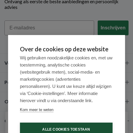
Ontvang als eerste de beste aanbiedingen en persoonlijk
advies
Email
Inschrijven
Over de cookies op deze website
Wij gebruiken noodzakelijke cookies en, met uw
Veel gestelde vragen
toestemming, analytische cookies
(websitegebruik meten), social-media- en
marketingcookies (advertenties
Populaire merken
personaliseren). U kunt uw keuze altijd wijzigen
via ‘Cookie-instellingen’. Meer informatie
hierover vindt u via onderstaande link.
Over ons
Kom meer te weten
Contact
Schrijf je in voor onze nieuwsbrief
ALLE COOKIES TOESTAAN
Ontvang als eerste de beste aanbiedingen en persoonlijk