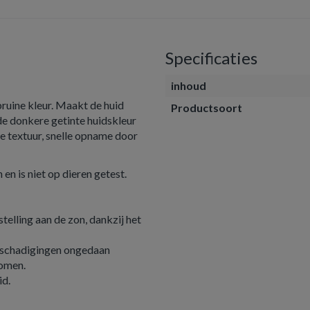
Specificaties
inhoud
bruine kleur. Maakt de huid
Productsoort
e donkere getinte huidskleur
ge textuur, snelle opname door
en is niet op dieren getest.
stelling aan de zon, dankzij het
beschadigingen ongedaan
komen.
id.