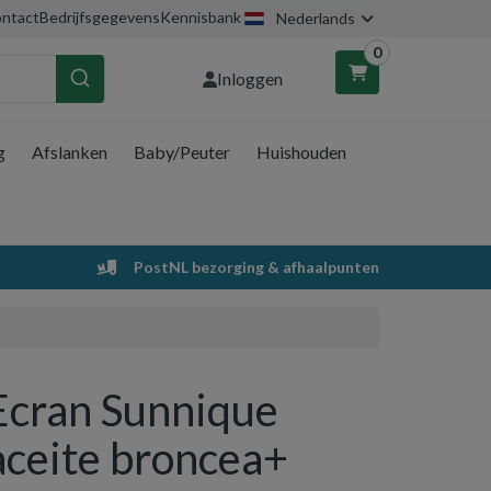
ntact
Bedrijfsgegevens
Kennisbank
Nederlands
0
Inloggen
g
Afslanken
Baby/Peuter
Huishouden
nkelwagen
Uw winkelwagen is leeg.
PostNL bezorging & afhaalpunten
Vul hem met producten.
Ecran Sunnique
aceite broncea+