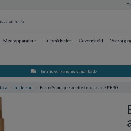
Co
Meetapparatuur
Hulpmiddelen
Gezondheid
Verzorgin
Wi
Gratis verzending vanaf €50,-
tica
In de zon
Ecran Sunnique aceite broncea+ SPF30