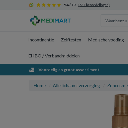
9.6 / 10
(531 beoordelingen)
Incontinentie
Zelftesten
Medische voeding
EHBO / Verbandmiddelen
Voordelig en groot assortiment
Home
Alle lichaamsverzorging
Zoncosme