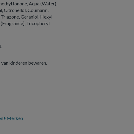
ethyl Ionone, Aqua (Water),
, Citronellol, Coumarin,
Triazone, Geraniol, Hexyl
 (Fragrance), Tocopheryl
.
k van kinderen bewaren.
on
Merken