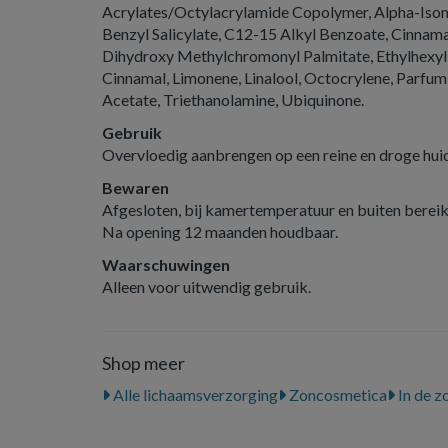
Acrylates/Octylacrylamide Copolymer, Alpha-Isom
Benzyl Salicylate, C12-15 Alkyl Benzoate, Cinnamal
Dihydroxy Methylchromonyl Palmitate, Ethylhexyl 
Cinnamal, Limonene, Linalool, Octocrylene, Parfum
Acetate, Triethanolamine, Ubiquinone.
Gebruik
Overvloedig aanbrengen op een reine en droge huid
Bewaren
Afgesloten, bij kamertemperatuur en buiten berei
Na opening 12 maanden houdbaar.
Waarschuwingen
Alleen voor uitwendig gebruik.
Shop meer
Alle lichaamsverzorging
Zoncosmetica
In de z