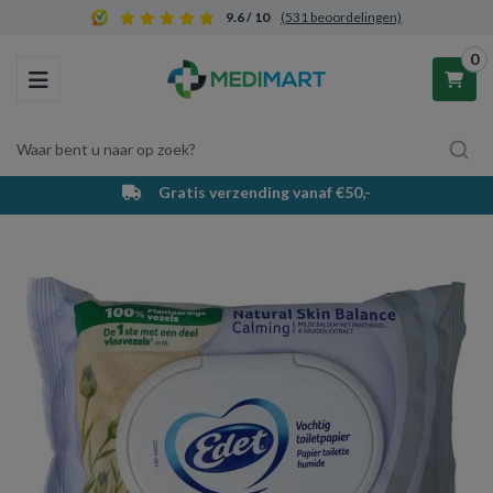
9.6 / 10
(531 beoordelingen)
0
Toggle navigation
Waar bent u naar op zoek?
Gratis verzending vanaf €50,-
Winkelwagen
Uw winkelwagen is leeg.
Vul hem met producten.