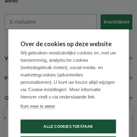
advies
Email
Inschrijven
Over de cookies op deze website
Wij gebruiken noodzakelijke cookies en, met uw
Veel gestelde vragen
toestemming, analytische cookies
(websitegebruik meten), social-media- en
marketingcookies (advertenties
Populaire merken
personaliseren). U kunt uw keuze altijd wijzigen
via ‘Cookie-instellingen’. Meer informatie
hierover vindt u via onderstaande link.
Over ons
Kom meer te weten
Contact
Schrijf je in voor onze nieuwsbrief
ALLE COOKIES TOESTAAN
Ontvang als eerste de beste aanbiedingen en persoonlijk
advies