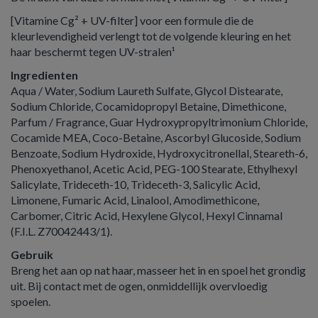
[Vitamine Cg² + UV-filter] voor een formule die de
kleurlevendigheid verlengt tot de volgende kleuring en het
haar beschermt tegen UV-stralen¹
Ingredienten
Aqua / Water, Sodium Laureth Sulfate, Glycol Distearate,
Sodium Chloride, Cocamidopropyl Betaine, Dimethicone,
Parfum / Fragrance, Guar Hydroxypropyltrimonium Chloride,
Cocamide MEA, Coco-Betaine, Ascorbyl Glucoside, Sodium
Benzoate, Sodium Hydroxide, Hydroxycitronellal, Steareth-6,
Phenoxyethanol, Acetic Acid, PEG-100 Stearate, Ethylhexyl
Salicylate, Trideceth-10, Trideceth-3, Salicylic Acid,
Limonene, Fumaric Acid, Linalool, Amodimethicone,
Carbomer, Citric Acid, Hexylene Glycol, Hexyl Cinnamal
(F.I.L. Z70042443/1).
Gebruik
Breng het aan op nat haar, masseer het in en spoel het grondig
uit. Bij contact met de ogen, onmiddellijk overvloedig
spoelen.