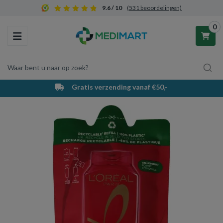
9.6 / 10
(531 beoordelingen)
0
Toggle navigation
Waar bent u naar op zoek?
Gratis verzending vanaf €50,-
Winkelwagen
Uw winkelwagen is leeg.
Vul hem met producten.