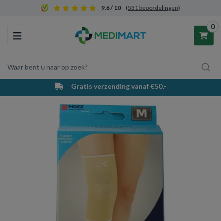
9.6 / 10
(531 beoordelingen)
0
Toggle navigation
Waar bent u naar op zoek?
Gratis verzending vanaf €50,-
Winkelwagen
Uw winkelwagen is leeg.
Vul hem met producten.