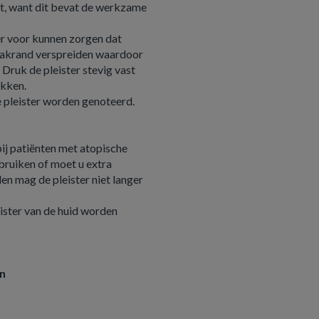
kt, want dit bevat de werkzame
 er voor kunnen zorgen dat
plakrand verspreiden waardoor
 Druk de pleister stevig vast
akken.
e pleister worden genoteerd.
 bij patiënten met atopische
ebruiken of moet u extra
den mag de pleister niet langer
eister van de huid worden
en