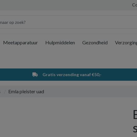
Co
Meetapparatuur
Hulpmiddelen
Gezondheid
Verzorgin
Wi
Gratis verzending vanaf €50,-
s
Emla pleister uad