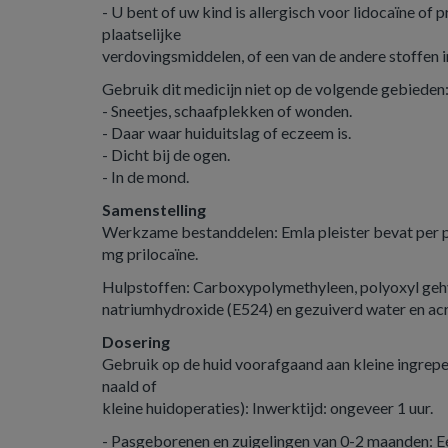
- U bent of uw kind is allergisch voor lidocaïne of p
plaatselijke
verdovingsmiddelen, of een van de andere stoffen in
Gebruik dit medicijn niet op de volgende gebieden
- Sneetjes, schaafplekken of wonden.
- Daar waar huiduitslag of eczeem is.
- Dicht bij de ogen.
- In de mond.
Samenstelling
Werkzame bestanddelen: Emla pleister bevat per pl
mg prilocaïne.
Hulpstoffen: Carboxypolymethyleen, polyoxyl gehy
natriumhydroxide (E524) en gezuiverd water en acr
Dosering
Gebruik op de huid voorafgaand aan kleine ingrepe
naald of
kleine huidoperaties): Inwerktijd: ongeveer 1 uur.
- Pasgeborenen en zuigelingen van 0-2 maanden: E