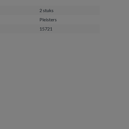
2 stuks
Pleisters
15721