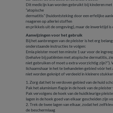
Dit medicijn kan worden gebruikt bij kinderen me
“atopische
dermatitis” (huidontsteking door een erfelijke aan
reageren op allerlei stoffen
en prikkels uit de omgeving), maar de inwerktijd is 
Aanwijzingen voor het gebruik
Bij het aanbrengen van de pleister is het erg belan
onderstaande instructies te volgen:
Emla pleister moet ten minste 1 uur voor de ingre
(behalve bij patiënten met atopische dermatitis, z
niet gebruiken of moet u extra voorzichtig zijn?”).
lichaamshaar in het te behandelen gebied vóór het
niet worden geknipt of verdeeld in kleinere stukken
1. Zorg dat het te verdoven gebied van de huid scho
Pak het aluminium flapje in de hoek van de pleister 
Pak vervolgens de hoek van de huidkleurige pleiste
lagen in de hoek goed van elkaar gescheiden zijn vo
2. Trek de twee lagen van elkaar, zodat het zelfkl
de beschermlaag