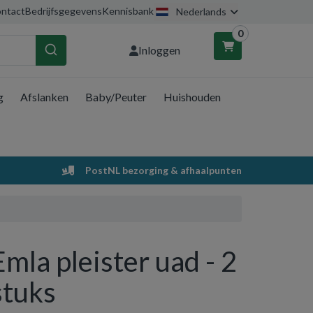
ntact
Bedrijfsgegevens
Kennisbank
Nederlands
0
Inloggen
g
Afslanken
Baby/Peuter
Huishouden
nkelwagen
Uw winkelwagen is leeg.
PostNL bezorging & afhaalpunten
Vul hem met producten.
Emla pleister uad - 2
stuks