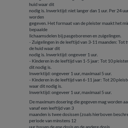
huid waar dit
nodig is. Inwerktijd: niet langer dan 1 uur. Per 24 u
worden
gegeven. Het formaat van de pleister maakt het mi
bepaalde
lichaamsdelen bij pasgeborenen en zuigelingen.
- Zuigelingen in de leeftijd van 3-11 maanden: Tot
de huid waar dit
nodig is. Inwerktijd: ongeveer 1 uur.
- Kinderen in de leeftijd van 1-5 jaar: Tot 10 pleis
dit nodig is.
Inwerktijd: ongeveer 1 uur, maximaal 5 uur.
- Kinderen in de leeftijd van 6-11 jaar: Tot 20 plei
waar dit nodig is.
Inwerktijd: ongeveer 1 uur, maximaal 5 uur.
De maximum dosering die gegeven mag worden aan
vanaf een leeftijd van 3
maanden is twee dosissen (zoals hierboven beschre
periode van minstens 12
uur tussen de ene dosis en de andere dosis.