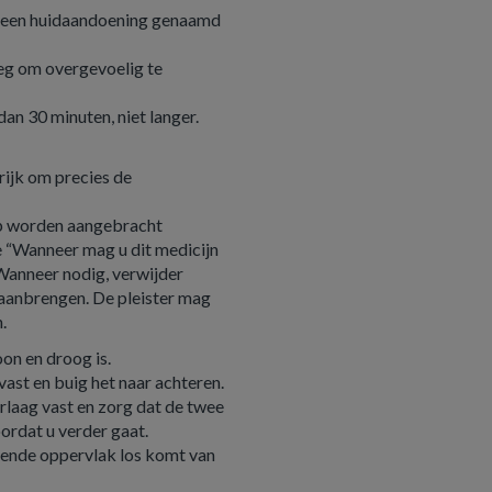
t een huidaandoening genaamd
leg om overgevoelig te
dan 30 minuten, niet langer.
grijk om precies de
ep worden aangebracht
ie “Wanneer mag u dit medicijn
 Wanneer nodig, verwijder
 aanbrengen. De pleister mag
.
on en droog is.
vast en buig het naar achteren.
rlaag vast en zorg dat de twee
ordat u verder gaat.
evende oppervlak los komt van