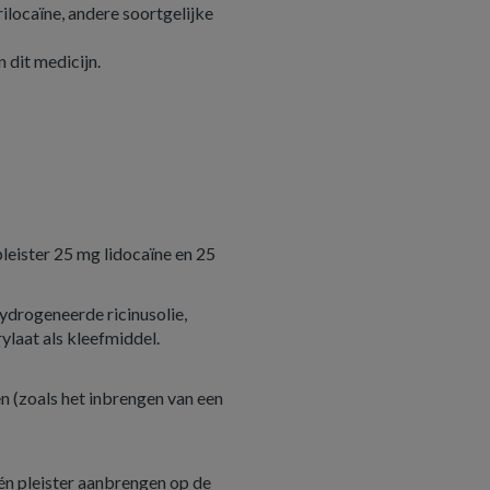
rilocaïne, andere soortgelijke
 dit medicijn.
:
eister 25 mg lidocaïne en 25
drogeneerde ricinusolie,
ylaat als kleefmiddel.
n (zoals het inbrengen van een
én pleister aanbrengen op de