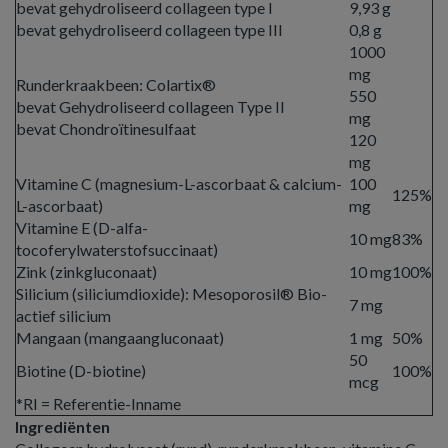
bevat gehydroliseerd collageen type I
9,93 g
bevat gehydroliseerd collageen type III
0,8 g
1000
mg
Runderkraakbeen: Colartix®
550
bevat Gehydroliseerd collageen Type II
mg
bevat Chondroïtinesulfaat
120
mg
Vitamine C (magnesium-L-ascorbaat & calcium-
100
125%
L-ascorbaat)
mg
Vitamine E (D-alfa-
10 mg
83%
tocoferylwaterstofsuccinaat)
Zink (zinkgluconaat)
10 mg
100%
Silicium (siliciumdioxide): Mesoporosil® Bio-
7 mg
actief silicium
Mangaan (mangaangluconaat)
1 mg
50%
50
Biotine (D-biotine)
100%
mcg
*RI = Referentie-Inname
Ingrediënten