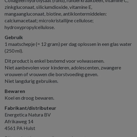
Collageen hydrolysaat (rund), runderkraakbeen, vitamine C,
zinkgluconaat, siliciumdioxide, vitamine E,
mangaangluconaat, biotine, antiklontermiddelen:
calciumacetaat; microkristallijne cellulose;
hydroxypropylcellulose.
Gebruik
1 maatschepje (= 12 gram) per dag oplossen in een glas water
(250 ml).
Dit product is enkel bestemd voor volwassenen.
Niet aanbevolen voor kinderen, adolescenten, zwangere
vrouwen of vrouwen die borstvoeding geven.
Niet langdurig gebruiken.
Bewaren
Koel en droog bewaren.
Fabrikant/distributeur
Energetica Natura BV
Afrikaweg 14
4561 PA Hulst