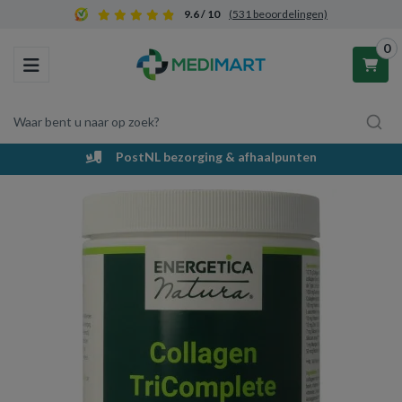
9.6 / 10
(531 beoordelingen)
0
Toggle navigation
Waar bent u naar op zoek?
PostNL bezorging & afhaalpunten
Winkelwagen
Uw winkelwagen is leeg.
Vul hem met producten.