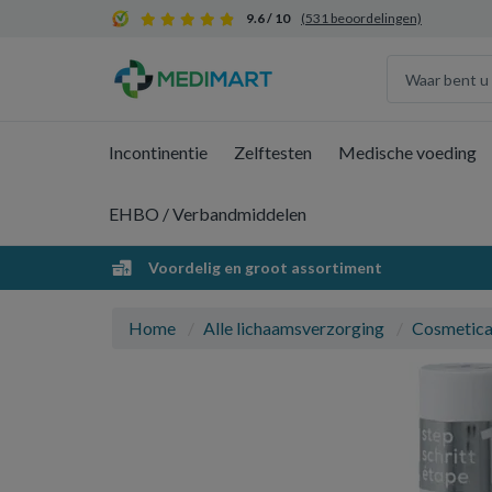
9.6 / 10
(531 beoordelingen)
Incontinentie
Zelftesten
Medische voeding
EHBO / Verbandmiddelen
Voordelig en groot assortiment
Home
Alle lichaamsverzorging
Cosmetic