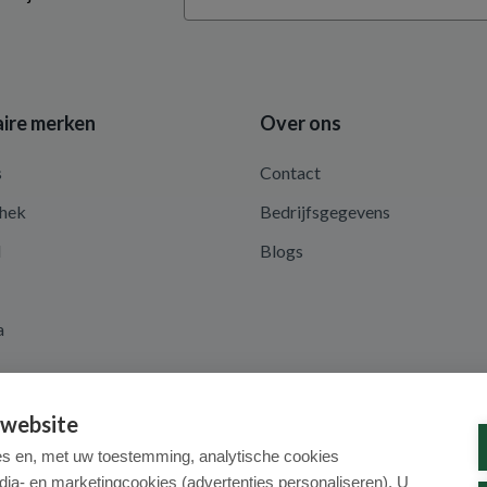
ire merken
Over ons
s
Contact
hek
Bedrijfsgegevens
d
Blogs
a
 website
es en, met uw toestemming, analytische cookies
dia- en marketingcookies (advertenties personaliseren). U