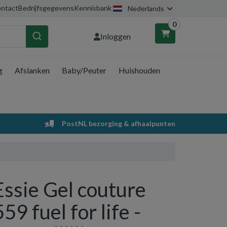
ntact
Bedrijfsgegevens
Kennisbank
Nederlands
0
Inloggen
g
Afslanken
Baby/Peuter
Huishouden
nkelwagen
Uw winkelwagen is leeg.
PostNL bezorging & afhaalpunten
Vul hem met producten.
Essie Gel couture
559 fuel for life -