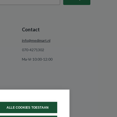
Contact
info@medimart.nl
070-4271302
Ma-Vr 10:00-12:00
ALLE COOKIES TOESTAAN