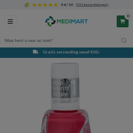
9.6 / 10
(531 beoordelingen)
0
Toggle navigation
Waar bent u naar op zoek?
Gratis verzending vanaf €50,-
Winkelwagen
Uw winkelwagen is leeg.
Vul hem met producten.