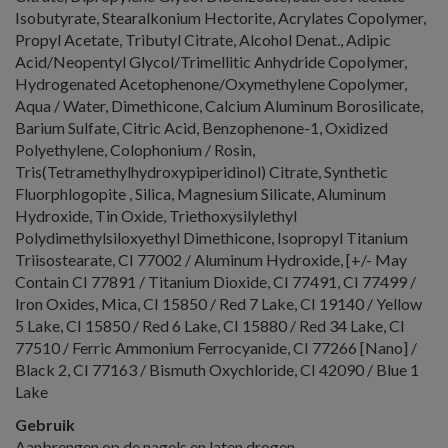
Isobutyrate, Stearalkonium Hectorite, Acrylates Copolymer,
Propyl Acetate, Tributyl Citrate, Alcohol Denat., Adipic
Acid/Neopentyl Glycol/Trimellitic Anhydride Copolymer,
Hydrogenated Acetophenone/Oxymethylene Copolymer,
Aqua / Water, Dimethicone, Calcium Aluminum Borosilicate,
Barium Sulfate, Citric Acid, Benzophenone-1, Oxidized
Polyethylene, Colophonium / Rosin,
Tris(Tetramethylhydroxypiperidinol) Citrate, Synthetic
Fluorphlogopite , Silica, Magnesium Silicate, Aluminum
Hydroxide, Tin Oxide, Triethoxysilylethyl
Polydimethylsiloxyethyl Dimethicone, Isopropyl Titanium
Triisostearate, CI 77002 / Aluminum Hydroxide, [+/- May
Contain CI 77891 / Titanium Dioxide, CI 77491, CI 77499 /
Iron Oxides, Mica, CI 15850 / Red 7 Lake, CI 19140 / Yellow
5 Lake, CI 15850 / Red 6 Lake, CI 15880 / Red 34 Lake, CI
77510 / Ferric Ammonium Ferrocyanide, CI 77266 [Nano] /
Black 2, CI 77163 / Bismuth Oxychloride, CI 42090 / Blue 1
Lake
Gebruik
Aanbrengen op de nagels en laten drogen.