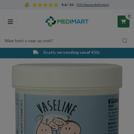
9.6 / 10
(531 beoordelingen)
0
Toggle navigation
Waar bent u naar op zoek?
Gratis verzending vanaf €50,-
Winkelwagen
Uw winkelwagen is leeg.
Vul hem met producten.