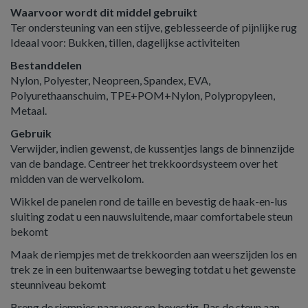
Waarvoor wordt dit middel gebruikt
Ter ondersteuning van een stijve, geblesseerde of pijnlijke rug
Ideaal voor: Bukken, tillen, dagelijkse activiteiten
Bestanddelen
Nylon, Polyester, Neopreen, Spandex, EVA,
Polyurethaanschuim, TPE+POM+Nylon, Polypropyleen,
Metaal.
Gebruik
Verwijder, indien gewenst, de kussentjes langs de binnenzijde
van de bandage. Centreer het trekkoordsysteem over het
midden van de wervelkolom.
Wikkel de panelen rond de taille en bevestig de haak-en-lus
sluiting zodat u een nauwsluitende, maar comfortabele steun
bekomt
Maak de riempjes met de trekkoorden aan weerszijden los en
trek ze in een buitenwaartse beweging totdat u het gewenste
steunniveau bekomt
Breng de riempjes naar voor en bevestig. Pas de steun aan