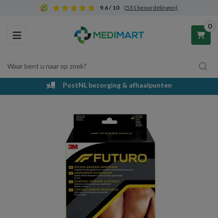
9.6 / 10
(531 beoordelingen)
0
Toggle navigation
Waar bent u naar op zoek?
PostNL bezorging & afhaalpunten
Winkelwagen
Uw winkelwagen is leeg.
Vul hem met producten.