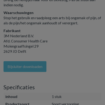
indien nodig.
Waarschuwingen
Stop het gebruik en raadpleeg een arts bij ongemak of pijn, of
als de pijn/het ongemak aanhoudt of verergert.
Fabrikant
3M Nederland B.V.
Afd. Consumer Health Care
Molengraaffsingel 29
2629 JD Delft
Bijsluiter downloaden
Specificaties
inhoud
1 stuk
Productsoort
Sport verzorging