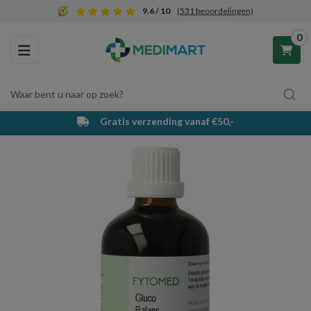
9.6 / 10
(531 beoordelingen)
0
Toggle navigation
Waar bent u naar op zoek?
Gratis verzending vanaf €50,-
Winkelwagen
Uw winkelwagen is leeg.
Vul hem met producten.