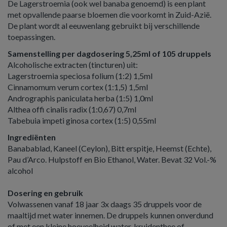
De Lagerstroemia (ook wel banaba genoemd) is een plant
met opvallende paarse bloemen die voorkomt in Zuid-Azië.
De plant wordt al eeuwenlang gebruikt bij verschillende
toepassingen.
Samenstelling per dagdosering 5,25ml of 105 druppels
Alcoholische extracten (tincturen) uit:
Lagerstroemia speciosa folium (1:2) 1,5ml
Cinnamomum verum cortex (1:1,5) 1,5ml
Andrographis paniculata herba (1:5) 1,0ml
Althea offi cinalis radix (1:0,67) 0,7ml
Tabebuia impeti ginosa cortex (1:5) 0,55ml
Ingrediënten
Banabablad, Kaneel (Ceylon), Bitt erspitje, Heemst (Echte),
Pau d’Arco. Hulpstoff en Bio Ethanol, Water. Bevat 32 Vol.-%
alcohol
Dosering en gebruik
Volwassenen vanaf 18 jaar 3x daags 35 druppels voor de
maaltijd met water innemen. De druppels kunnen onverdund
of met een kleine hoeveelheid water, kruidenthee of