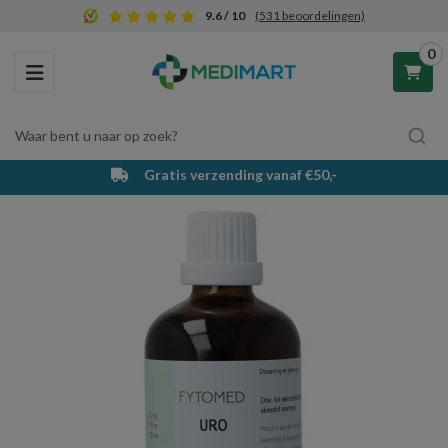
9.6 / 10
(531 beoordelingen)
0
Toggle navigation
Waar bent u naar op zoek?
Gratis verzending vanaf €50,-
Winkelwagen
Uw winkelwagen is leeg.
Vul hem met producten.