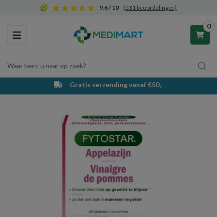
9.6 / 10
(531 beoordelingen)
0
Toggle navigation
Waar bent u naar op zoek?
Gratis verzending vanaf €50,-
Winkelwagen
Uw winkelwagen is leeg.
Vul hem met producten.