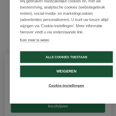
Wij gebruiken noodzakelijke cookies en, met uw
toestemming, analytische cookies (websitegebruik
meten), social-media- en marketingcookies
(advertenties personaliseren). U kunt uw keuze altijd
wijzigen via ‘Cookie-instellingen’. Meer informatie
hierover vindt u via onderstaande link.
Kom meer te weten
ALLE COOKIES TOESTAAN
Schrijf je in voor onze nieuwsbrief
WEIGEREN
Ontvang als eerste de beste aanbiedingen en persoonlijk
advies
Cookie-instellingen
Email
Inschrijven