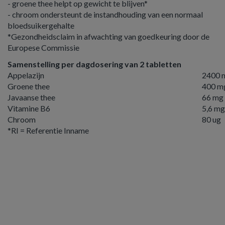
- groene thee helpt op gewicht te blijven*
- chroom ondersteunt de instandhouding van een normaal
bloedsuikergehalte
*Gezondheidsclaim in afwachting van goedkeuring door de
Europese Commissie
Samenstelling per dagdosering van 2 tabletten
Appelazijn
2400 
Groene thee
400 m
Javaanse thee
66 mg
Vitamine B6
5,6 mg
Chroom
80 ug
*RI = Referentie Inname