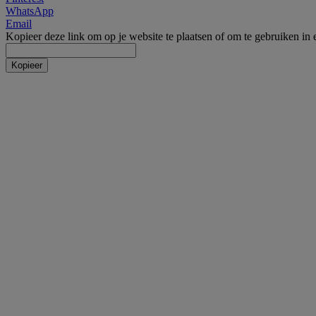
WhatsApp
Email
Kopieer deze link om op je website te plaatsen of om te gebruiken in 
Kopieer
Incontinentie
Incontinentie luiers
Inleggers
Incontinentiebroekjes
Fixatie voor luiers
Incontinentieverzorging
Onderleggers Wegwerp
Overige incontinentie
Zelftesten
Alcoholtest
Cholesteroltest
Diabetes test
Drugstesten
Ovulatietest
SOA zelftest
Zwangerschapstest
Overige zelftesten
Medische voeding