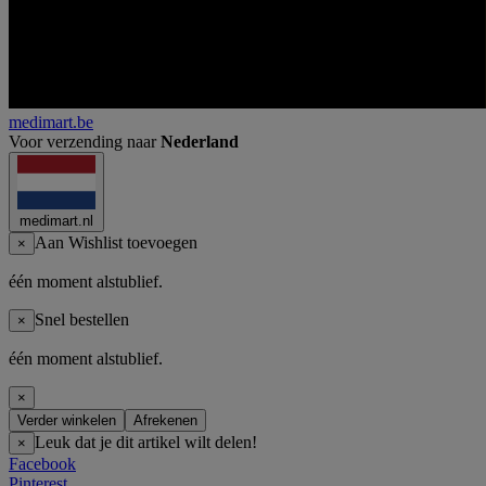
medimart.be
Voor verzending naar
Nederland
medimart.nl
Aan Wishlist toevoegen
×
één moment alstublief.
Snel bestellen
×
één moment alstublief.
×
Verder winkelen
Afrekenen
Leuk dat je dit artikel wilt delen!
×
Facebook
Pinterest