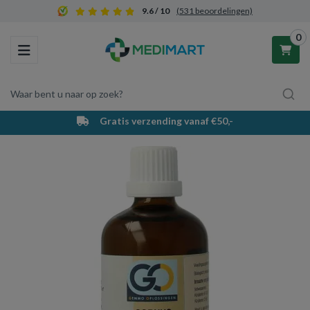
9.6 / 10
(531 beoordelingen)
0
Toggle navigation
Waar bent u naar op zoek?
Gratis verzending vanaf €50,-
Winkelwagen
Uw winkelwagen is leeg.
Vul hem met producten.