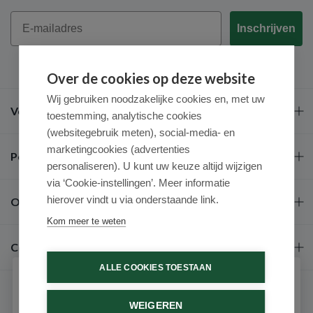
Email
Inschrijven
Over de cookies op deze website
Wij gebruiken noodzakelijke cookies en, met uw
Veel gestelde vragen
toestemming, analytische cookies
(websitegebruik meten), social-media- en
marketingcookies (advertenties
Populaire merken
personaliseren). U kunt uw keuze altijd wijzigen
via ‘Cookie-instellingen’. Meer informatie
hierover vindt u via onderstaande link.
Over ons
Kom meer te weten
Contact
ALLE COOKIES TOESTAAN
Schrijf je in voor onze nieuwsbrief
WEIGEREN
Ontvang als eerste de beste aanbiedingen en persoonlijk