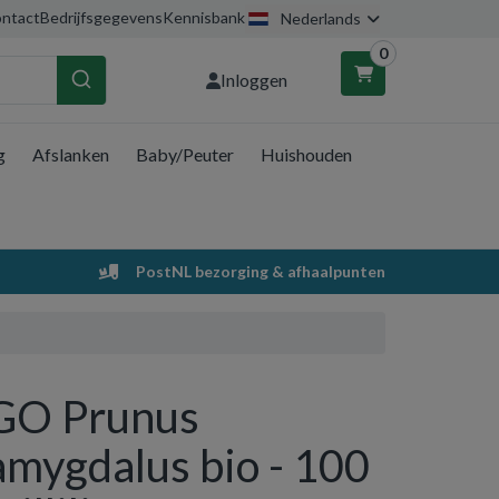
ntact
Bedrijfsgegevens
Kennisbank
Nederlands
0
Inloggen
g
Afslanken
Baby/Peuter
Huishouden
nkelwagen
Uw winkelwagen is leeg.
PostNL bezorging & afhaalpunten
Vul hem met producten.
GO Prunus
amygdalus bio - 100