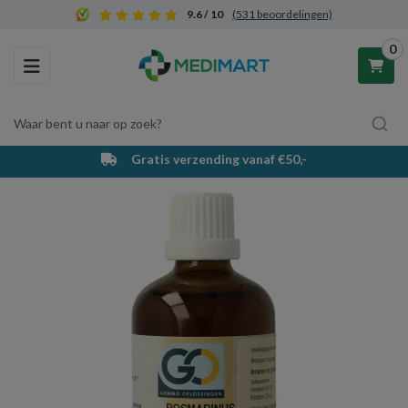
9.6 / 10
(531 beoordelingen)
0
Toggle navigation
Waar bent u naar op zoek?
Gratis verzending vanaf €50,-
Winkelwagen
Uw winkelwagen is leeg.
Vul hem met producten.