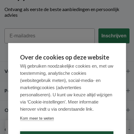
Ontvang als eerste de beste aanbiedingen en persoonlijk
advies
Email
Inschrijven
Over de cookies op deze website
Wij gebruiken noodzakelijke cookies en, met uw
Veel gestelde vragen
toestemming, analytische cookies
(websitegebruik meten), social-media- en
marketingcookies (advertenties
Populaire merken
personaliseren). U kunt uw keuze altijd wijzigen
via ‘Cookie-instellingen’. Meer informatie
hierover vindt u via onderstaande link.
Over ons
Kom meer te weten
Contact
Schrijf je in voor onze nieuwsbrief