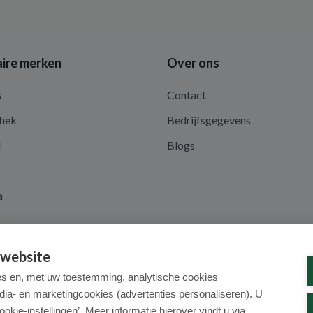
ire merken
Over ons
s
Contact
hek
Bedrijfsgegevens
d
Blogs
a
 website
es en, met uw toestemming, analytische cookies
dia- en marketingcookies (advertenties personaliseren). U
ookie-instellingen’. Meer informatie hierover vindt u via