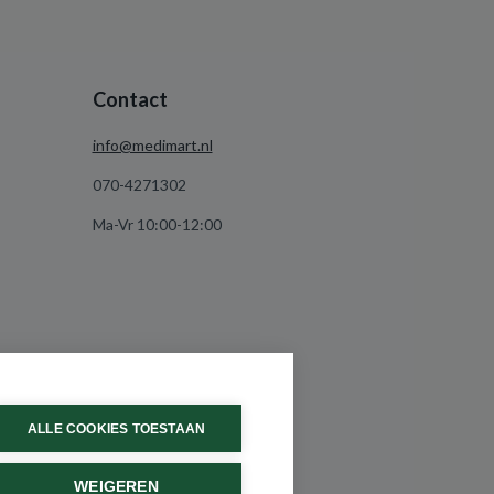
Contact
info@medimart.nl
070-4271302
Ma-Vr 10:00-12:00
ALLE COOKIES TOESTAAN
WEIGEREN