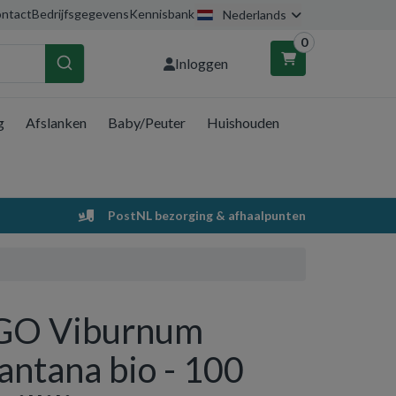
ntact
Bedrijfsgegevens
Kennisbank
Nederlands
0
Inloggen
g
Afslanken
Baby/Peuter
Huishouden
nkelwagen
Uw winkelwagen is leeg.
PostNL bezorging & afhaalpunten
Vul hem met producten.
GO Viburnum
lantana bio - 100