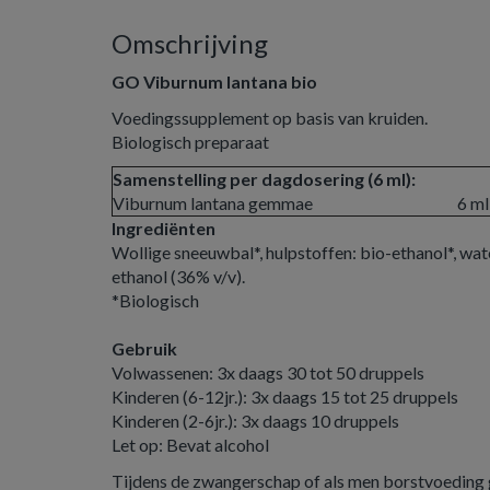
Omschrijving
GO Viburnum lantana bio
Voedingssupplement op basis van kruiden.
Biologisch preparaat
Samenstelling per dagdosering (6 ml):
Viburnum lantana gemmae
6 ml
Ingrediënten
Wollige sneeuwbal*, hulpstoffen: bio-ethanol*, wate
ethanol (36% v/v).
*Biologisch
Gebruik
Volwassenen: 3x daags 30 tot 50 druppels
Kinderen (6-12jr.): 3x daags 15 tot 25 druppels
Kinderen (2-6jr.): 3x daags 10 druppels
Let op: Bevat alcohol
Tijdens de zwangerschap of als men borstvoeding g