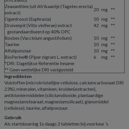
Zeaxanthine (uit Afrikaantje (Tagetes erecta)
20
mg
**
extract)
Ogentroost (Euphrasia)
50
mg
**
Druivenpit (Vitis viniferae) extract
42
mg
**
gestandaardiseerd op 40% OPC
Bosbes (Vaccinium angustifolium)
10
mg
**
Taurine
10
mg
**
Alfaliponzuur
10
mg
**
BioPerine® (Piper nigrum L. extract)
6
mg
**
*DRI: Dagelijkse Referentie Inname
** Geen wettelijke DRI vastgesteld
Ingrediënten
Vulstoffen (microkristallijne cellulose, calciumcarbonaat DRI
23%), mineralen, vitaminen, kruiden(extracten),
antiklontermiddelen (siliciumdioxide, plantaardige
magnesiumstearaat, magnesiumsilicaat), glansmiddel
(cellulose), taurine, alfaliponzuur.
Gebruik
Als startdosering 1x daags 2 tabletten bij voorkeur ’s