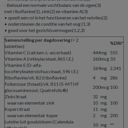
- Behoud een normale vochtbalans van de ogen(3)
met riboflavine(1), zink(2) en vitamine A(3)
• speelt een rol in het functioneren van het netvlies(2)
• ondersteunen de conditie van het oog (1,3)
• goed voor het gezichtsvermogen(1,2,3)
Samenstelling per dagdosering
(= 2
%DRI*
tabletten)
Vitamine C (calcium-L- ascorbaat)
444
mg
555
Vitamine A (retinylacetaat, 865 I.E.)
260
mcg
33
Vitamine E (D-alfa-
269
mg
2.241
tocoferylwaterstofsuccinaat, 596 I.E.)
Riboflavine/vit. B2 (riboflavine)
4
mg
286
Foliumzuur (folaat)/vit. B11 (5-MTHF
200
mcg
100
glucosaminezout, Quatrefolic®)
Zinkcitraat
32
mg
waarvan elementair zink
10
mg
100
Kopercitraat
11
mg
waarvan elementair koper
2
mg
200
Luteïne (uit goudsbloem (Calendula
10
mg
**
officinalis))