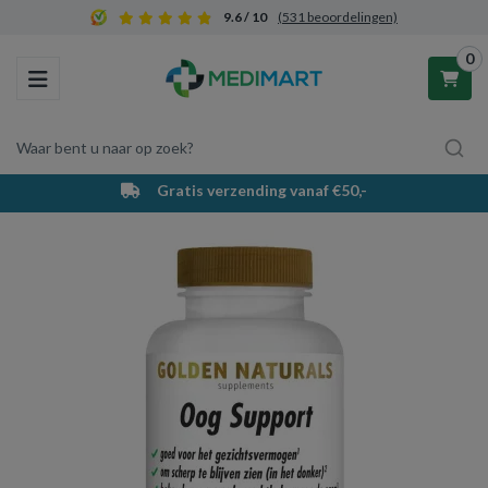
9.6 / 10
(531 beoordelingen)
0
Toggle navigation
Waar bent u naar op zoek?
Gratis verzending vanaf €50,-
Winkelwagen
Uw winkelwagen is leeg.
Vul hem met producten.