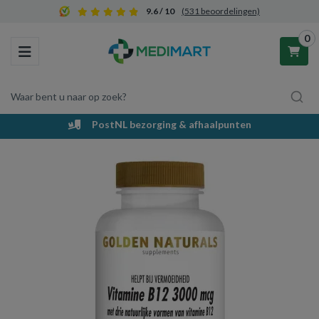
9.6 / 10
(531 beoordelingen)
0
Toggle navigation
Waar bent u naar op zoek?
PostNL bezorging & afhaalpunten
Winkelwagen
Uw winkelwagen is leeg.
Vul hem met producten.