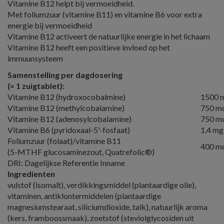
Vitamine B12 helpt bij vermoeidheid.
Met foliumzuur (vitamine B11) en vitamine B6 voor extra
energie bij vermoeidheid
Vitamine B12 activeert de natuurlijke energie in het lichaam
Vitamine B12 heeft een positieve invloed op het
immuunsysteem
Samenstelling per dagdosering
(= 1 zuigtablet):
Vitamine B12 (hydroxocobalmine)
1500 
Vitamine B12 (methylcobalamine)
750 m
Vitamine B12 (adenosylcobalamine)
750 m
Vitamine B6 (pyridoxaal-5'-fosfaat)
1,4 mg
Foliumzuur (folaat)/vitamine B11
400 m
(5-MTHF glucosaminezout, Quatrefolic®)
DRI: Dagelijkse Referentie Inname
Ingredienten
vulstof (isomalt), verdikkingsmiddel (plantaardige olie),
vitaminen, antiklontermiddelen (plantaardige
magnesiumstearaat, siliciumdioxide, talk), natuurlijk aroma
(kers, framboossmaak), zoetstof (steviolglycosiden uit