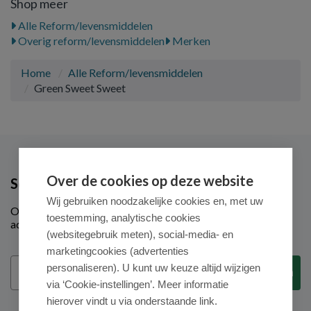
Shop meer
Alle Reform/levensmiddelen
Overig reform/levensmiddelen
Merken
Home
Alle Reform/levensmiddelen
Green Sweet Sweet
Over de cookies op deze website
Schrijf je in voor onze nieuwsbrief
Wij gebruiken noodzakelijke cookies en, met uw
Ontvang als eerste de beste aanbiedingen en persoonlijk
toestemming, analytische cookies
advies
(websitegebruik meten), social-media- en
marketingcookies (advertenties
Email
personaliseren). U kunt uw keuze altijd wijzigen
Inschrijven
via ‘Cookie-instellingen’. Meer informatie
hierover vindt u via onderstaande link.