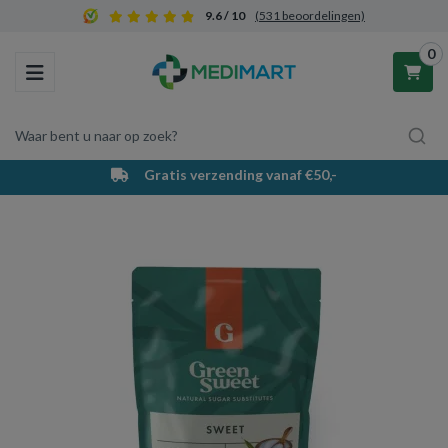
9.6 / 10
(531 beoordelingen)
0
Toggle navigation
Waar bent u naar op zoek?
Gratis verzending vanaf €50,-
Winkelwagen
Uw winkelwagen is leeg.
Vul hem met producten.