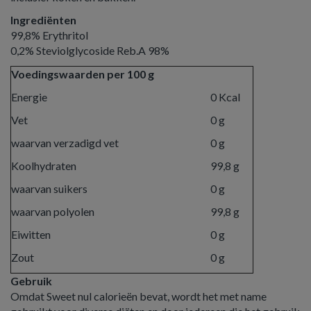
Ingrediënten
99,8% Erythritol
0,2% Steviolglycoside Reb.A 98%
Voedingswaarden per 100 g
Energie
0 Kcal
Vet
0 g
waarvan verzadigd vet
0 g
Koolhydraten
99,8 g
waarvan suikers
0 g
waarvan polyolen
99,8 g
Eiwitten
0 g
Zout
0 g
Gebruik
Omdat Sweet nul calorieën bevat, wordt het met name