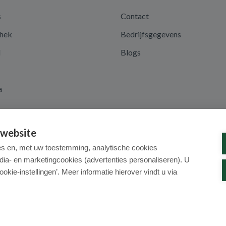
s
Contact
hek
Bedrijfsgegevens
d
Blogs
a
 website
es en, met uw toestemming, analytische cookies
dia- en marketingcookies (advertenties personaliseren). U
ookie-instellingen’. Meer informatie hierover vindt u via