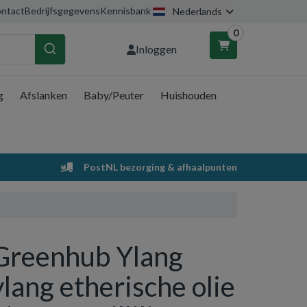
ntact
Bedrijfsgegevens
Kennisbank
Nederlands
0
Inloggen
g
Afslanken
Baby/Peuter
Huishouden
nkelwagen
Uw winkelwagen is leeg.
PostNL bezorging & afhaalpunten
Vul hem met producten.
Greenhub Ylang
ylang etherische olie