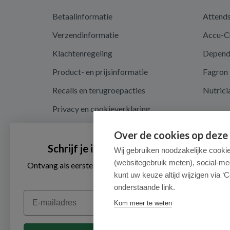
Betaalinformatie
Attend
Verzendinformatie
Accu-C
Klachtenregeling
Depen
Product- en prijsinformatie
Fagron
Recalls en terugroepacties
Nutrici
Privacy en cookieverklaring
Cookie instellingen
Over de cookies op deze
Algemene voorwaarden
Schrijf je in voor onze nieuwsbrief
Wij gebruiken noodzakelijke cooki
(websitegebruik meten), social-me
Herroepingsrecht en retouren
Ontvang als eerste de beste aanbiedingen en persoonlijk
advies
kunt uw keuze altijd wijzigen via ‘C
onderstaande link.
Email
Kom meer te weten