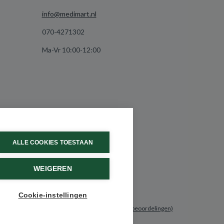
info@medimart.nl
070-4271302
Ma-Vr 10:00-12:00
ALLE COOKIES TOESTAAN
WEIGEREN
Cookie-instellingen
9.6 / 10
(531 beoordelingen)