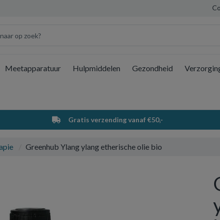
Co
Meetapparatuur
Hulpmiddelen
Gezondheid
Verzorgin
Wi
Gratis verzending vanaf €50,-
apie
Greenhub Ylang ylang etherische olie bio