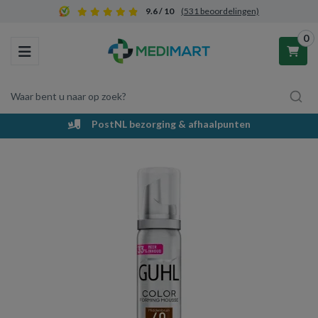
9.6 / 10
(531 beoordelingen)
0
Toggle navigation
Waar bent u naar op zoek?
PostNL bezorging & afhaalpunten
Winkelwagen
Uw winkelwagen is leeg.
Vul hem met producten.