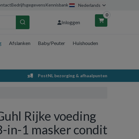
ntact
Bedrijfsgegevens
Kennisbank
Nederlands
0
Inloggen
g
Afslanken
Baby/Peuter
Huishouden
nkelwagen
Uw winkelwagen is leeg.
PostNL bezorging & afhaalpunten
Vul hem met producten.
Guhl Rijke voeding
3-in-1 masker condit