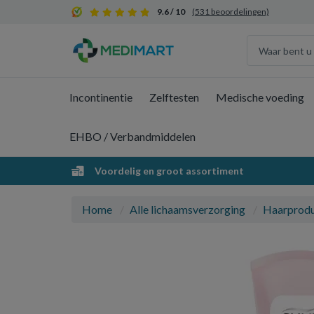
9.6 / 10
(531 beoordelingen)
Incontinentie
Zelftesten
Medische voeding
EHBO / Verbandmiddelen
Voordelig en groot assortiment
Home
Alle lichaamsverzorging
Haarprod