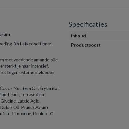
Specificaties
serum
inhoud
oeding 3in1 als conditioner,
Productsoort
rum met voedende amandelolie,
sterkt je haar intensief,
rmt tegen externe invloeden
ocos Nucifera Oil, Erythritol,
 Panthenol, Tetrasodium
Glycine, Lactic Acid,
Dulcis Oil, Prunus Avium
rfum, Limonene, Linalool, CI