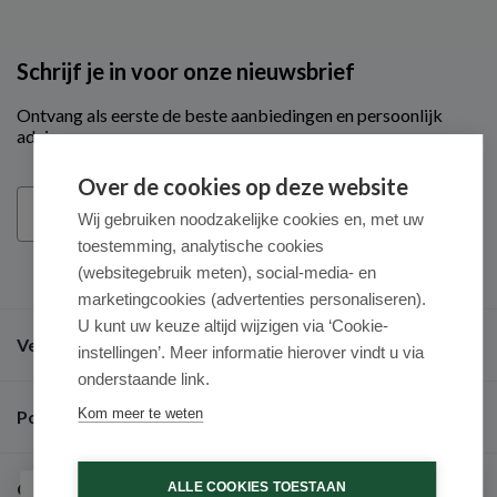
Schrijf je in voor onze nieuwsbrief
Ontvang als eerste de beste aanbiedingen en persoonlijk
advies
Over de cookies op deze website
Email
Inschrijven
Wij gebruiken noodzakelijke cookies en, met uw
toestemming, analytische cookies
(websitegebruik meten), social-media- en
marketingcookies (advertenties personaliseren).
U kunt uw keuze altijd wijzigen via ‘Cookie-
Veel gestelde vragen
instellingen’. Meer informatie hierover vindt u via
onderstaande link.
Kom meer te weten
Populaire merken
Over ons
ALLE COOKIES TOESTAAN