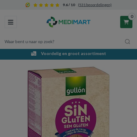
9.6 / 10
(531 beoordelingen)
0
Toggle navigation
Waar bent u naar op zoek?
Voordelig en groot assortiment
Winkelwagen
Uw winkelwagen is leeg.
Vul hem met producten.