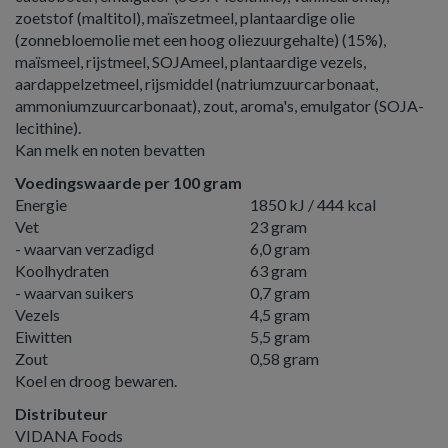
zoetstof (maltitol), maïszetmeel, plantaardige olie
(zonnebloemolie met een hoog oliezuurgehalte) (15%),
maïsmeel, rijstmeel, SOJAmeel, plantaardige vezels,
aardappelzetmeel, rijsmiddel (natriumzuurcarbonaat,
ammoniumzuurcarbonaat), zout, aroma's, emulgator (SOJA-
lecithine).
Kan melk en noten bevatten
Voedingswaarde per 100 gram
Energie
1850 kJ / 444 kcal
Vet
23 gram
- waarvan verzadigd
6,0 gram
Koolhydraten
63 gram
- waarvan suikers
0,7 gram
Vezels
4,5 gram
Eiwitten
5,5 gram
Zout
0,58 gram
Koel en droog bewaren.
Distributeur
VIDANA Foods