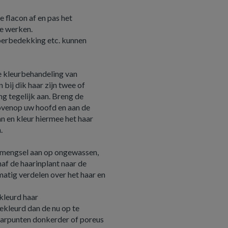
e flacon af en pas het
te werken.
oerbedekking etc. kunnen
 kleurbehandeling van
 bij dik haar zijn twee of
 tegelijk aan. Breng de
bovenop uw hoofd en aan de
 en kleur hiermee het haar
.
 mengsel aan op ongewassen,
naf de haarinplant naar de
atig verdelen over het haar en
kleurd haar
ekleurd dan de nu op te
haarpunten donkerder of poreus