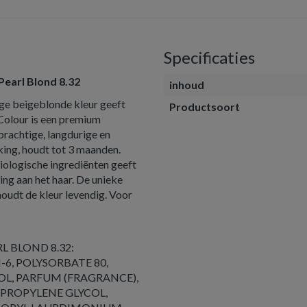
Specificaties
Pearl Blond 8.32
inhoud
ige beigeblonde kleur geeft
Productsoort
 Colour is een premium
prachtige, langdurige en
king, houdt tot 3 maanden.
iologische ingrediënten geeft
ng aan het haar. De unieke
udt de kleur levendig. Voor
L BLOND 8.32:
6, POLYSORBATE 80,
L, PARFUM (FRAGRANCE),
, PROPYLENE GLYCOL,