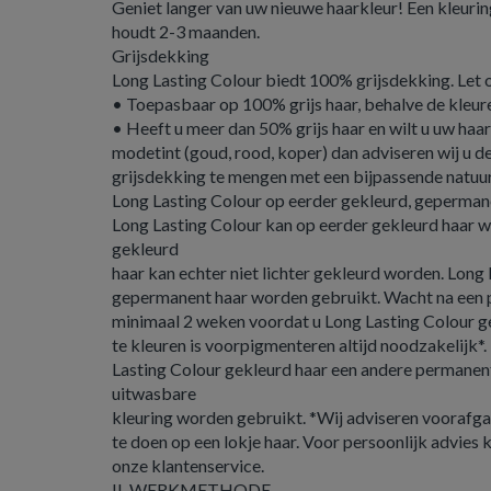
Geniet langer van uw nieuwe haarkleur! Een kleuri
houdt 2-3 maanden.
Grijsdekking
Long Lasting Colour biedt 100% grijsdekking. Let 
• Toepasbaar op 100% grijs haar, behalve de kleure
• Heeft u meer dan 50% grijs haar en wilt u uw haa
modetint (goud, rood, koper) dan adviseren wij u d
grijsdekking te mengen met een bijpassende natuur
Long Lasting Colour op eerder gekleurd, geperman
Long Lasting Colour kan op eerder gekleurd haar 
gekleurd
haar kan echter niet lichter gekleurd worden. Long
gepermanent haar worden gebruikt. Wacht na een
minimaal 2 weken voordat u Long Lasting Colour 
te kleuren is voorpigmenteren altijd noodzakelijk*
Lasting Colour gekleurd haar een andere permanen
uitwasbare
kleuring worden gebruikt. *Wij adviseren voorafga
te doen op een lokje haar. Voor persoonlijk advies
onze klantenservice.
II. WERKMETHODE