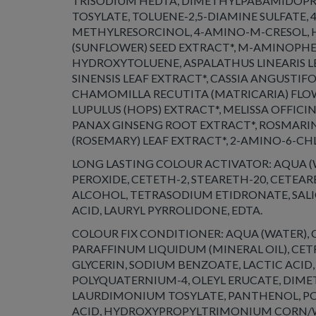
TRISODIUM HEDTA, DIMETHYLPABAMIDOP
TOSYLATE, TOLUENE-2,5-DIAMINE SULFATE, 
METHYLRESORCINOL, 4-AMINO-M-CRESOL,
(SUNFLOWER) SEED EXTRACT*, M-AMINOPHE
HYDROXYTOLUENE, ASPALATHUS LINEARIS LE
SINENSIS LEAF EXTRACT*, CASSIA ANGUSTIFO
CHAMOMILLA RECUTITA (MATRICARIA) FLO
LUPULUS (HOPS) EXTRACT*, MELISSA OFFICIN
PANAX GINSENG ROOT EXTRACT*, ROSMARIN
(ROSEMARY) LEAF EXTRACT*, 2-AMINO-6-C
LONG LASTING COLOUR ACTIVATOR: AQUA 
PEROXIDE, CETETH-2, STEARETH-20, CETEAR
ALCOHOL, TETRASODIUM ETIDRONATE, SALI
ACID, LAURYL PYRROLIDONE,
COLOUR FIX CONDITIONER: AQUA (WATER), 
PARAFFINUM LIQUIDUM (MINERAL OIL), CE
GLYCERIN, SODIUM BENZOATE, LACTIC ACID
POLYQUATERNIUM-4, OLEYL ERUCATE, DI
LAURDIMONIUM TOSYLATE, PANTHENOL, POL
ACID, HYDROXYPROPYLTRIMONIUM CORN/W