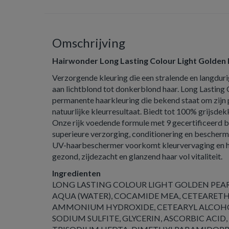
Omschrijving
Hairwonder Long Lasting Colour Light Golden 
Verzorgende kleuring die een stralende en langdur
aan lichtblond tot donkerblond haar. Long Lasting
permanente haarkleuring die bekend staat om zijn 
natuurlijke kleurresultaat. Biedt tot 100% grijsdek
Onze rijk voedende formule met 9 gecertificeerd b
superieure verzorging, conditionering en beschermi
UV-haarbeschermer voorkomt kleurvervaging en ho
gezond, zijdezacht en glanzend haar vol vitaliteit.
Ingredienten
LONG LASTING COLOUR LIGHT GOLDEN PEAR
AQUA (WATER), COCAMIDE MEA, CETEARETH-
AMMONIUM HYDROXIDE, CETEARYL ALCOHO
SODIUM SULFITE, GLYCERIN, ASCORBIC ACID