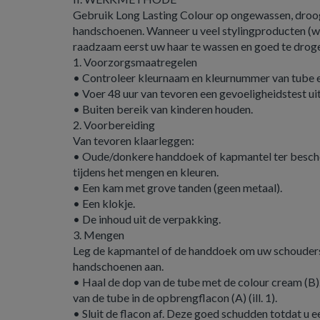
Gebruik Long Lasting Colour op ongewassen, droog
handschoenen. Wanneer u veel stylingproducten (wax
raadzaam eerst uw haar te wassen en goed te drog
1. Voorzorgsmaatregelen
• Controleer kleurnaam en kleurnummer van tube 
• Voer 48 uur van tevoren een gevoeligheidstest uit (
• Buiten bereik van kinderen houden.
2. Voorbereiding
Van tevoren klaarleggen:
• Oude/donkere handdoek of kapmantel ter besch
tijdens het mengen en kleuren.
• Een kam met grove tanden (geen metaal).
• Een klokje.
• De inhoud uit de verpakking.
3. Mengen
Leg de kapmantel of de handdoek om uw schouders 
handschoenen aan.
• Haal de dop van de tube met de colour cream (B)
van de tube in de opbrengflacon (A) (ill. 1).
• Sluit de flacon af. Deze goed schudden totdat u 