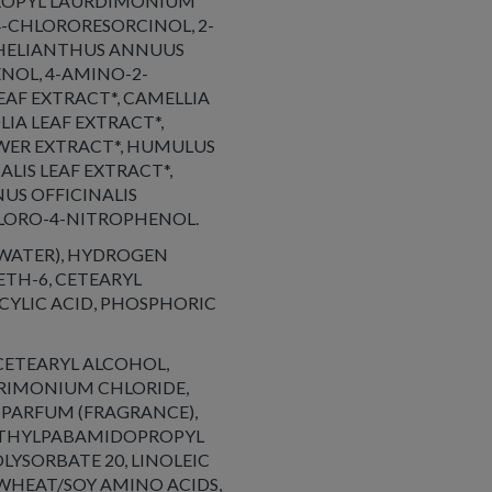
ROPYL LAURDIMONIUM
4-CHLORORESORCINOL, 2-
 HELIANTHUS ANNUUS
NOL, 4-AMINO-2-
AF EXTRACT*, CAMELLIA
LIA LEAF EXTRACT*,
WER EXTRACT*, HUMULUS
ALIS LEAF EXTRACT*,
US OFFICINALIS
HLORO-4-NITROPHENOL.
(WATER), HYDROGEN
ETH-6, CETEARYL
CYLIC ACID, PHOSPHORIC
 EDTA.
CETEARYL ALCOHOL,
TRIMONIUM CHLORIDE,
, PARFUM (FRAGRANCE),
METHYLPABAMIDOPROPYL
YSORBATE 20, LINOLEIC
HEAT/SOY AMINO ACIDS,