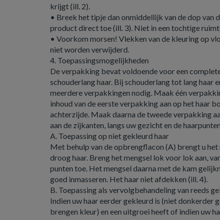
krijgt (ill. 2).
• Breek het tipje dan onmiddellijk van de dop van d
product direct toe (ill. 3). Niet in een tochtige ruim
• Voorkom morsen! Vlekken van de kleuring op vl
niet worden verwijderd.
4. Toepassingsmogelijkheden
De verpakking bevat voldoende voor een complete
schouderlang haar. Bij schouderlang tot lang haar en
meerdere verpakkingen nodig. Maak één verpakking
inhoud van de eerste verpakking aan op het haar 
achterzijde. Maak daarna de tweede verpakking aan
aan de zijkanten, langs uw gezicht en de haarpunten
A. Toepassing op niet gekleurd haar
Met behulp van de opbrengflacon (A) brengt u het
droog haar. Breng het mengsel lok voor lok aan, va
punten toe. Het mengsel daarna met de kam gelijkm
goed inmasseren. Het haar niet afdekken (ill. 4).
B. Toepassing als vervolgbehandeling van reeds ge
Indien uw haar eerder gekleurd is (niet donkerder g
brengen kleur) en een uitgroei heeft of indien uw 