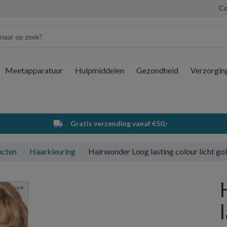
Co
Meetapparatuur
Hulpmiddelen
Gezondheid
Verzorgin
Wi
Gratis verzending vanaf €50,-
ucten
Haarkleuring
Hairwonder Long lasting colour licht go