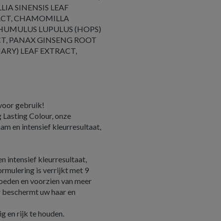
LIA SINENSIS LEAF
RACT, CHAMOMILLA
 HUMULUS LUPULUS (HOPS)
ACT, PANAX GINSENG ROOT
ARY) LEAF EXTRACT,
voor gebruik!
 Lasting Colour, onze
m en intensief kleurresultaat,
 intensief kleurresultaat,
ormulering is verrijkt met 9
voeden en voorzien van meer
er beschermt uw haar en
g en rijk te houden.