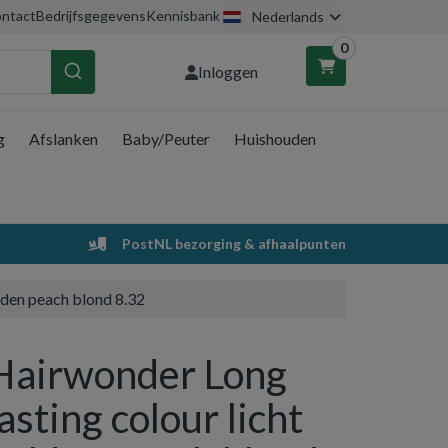
ntact
Bedrijfsgegevens
Kennisbank
Nederlands
0
Inloggen
g
Afslanken
Baby/Peuter
Huishouden
nkelwagen
Uw winkelwagen is leeg.
PostNL bezorging & afhaalpunten
Vul hem met producten.
lden peach blond 8.32
Hairwonder Long
lasting colour licht