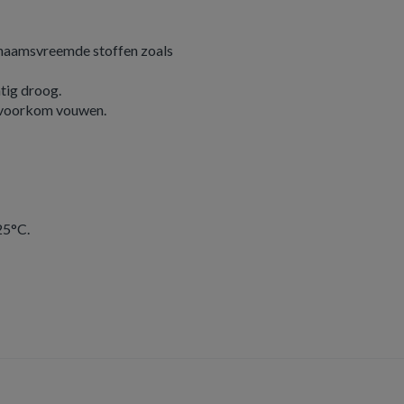
chaamsvreemde stoffen zoals
htig droog.
n voorkom vouwen.
25°C.