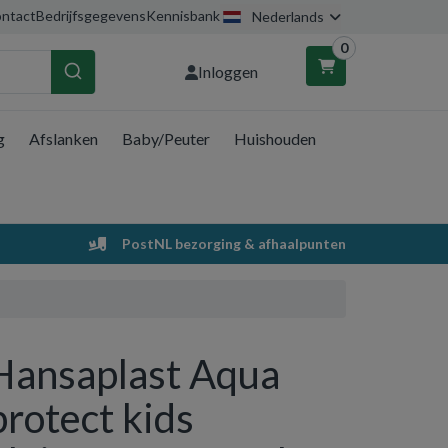
ntact
Bedrijfsgegevens
Kennisbank
Nederlands
0
Inloggen
g
Afslanken
Baby/Peuter
Huishouden
nkelwagen
Uw winkelwagen is leeg.
PostNL bezorging & afhaalpunten
Vul hem met producten.
Hansaplast Aqua
protect kids