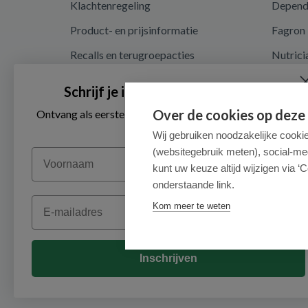
Klachtenregeling
Depen
Product- en prijsinformatie
Fagron
Recalls en terugroepacties
Nutrici
Privacy en cookieverklaring
Schrijf je in voor onze nieuwsbrief
Cookie instellingen
Over de cookies op deze
Ontvang als eerste de beste aanbiedingen en persoonlijk
advies
Algemene voorwaarden
Wij gebruiken noodzakelijke cooki
(websitegebruik meten), social-me
Voornaam
Herroepingsrecht en retouren
kunt uw keuze altijd wijzigen via ‘C
onderstaande link.
Email
Kom meer te weten
Inschrijven
© 2026 - Medimart.nl.