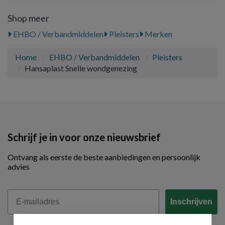
Shop meer
EHBO / Verbandmiddelen
Pleisters
Merken
Home
EHBO / Verbandmiddelen
Pleisters
Hansaplast Snelle wondgenezing
Schrijf je in voor onze nieuwsbrief
Ontvang als eerste de beste aanbiedingen en persoonlijk
advies
Email
Inschrijven