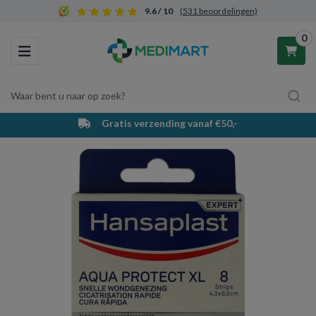
9.6 / 10
(531 beoordelingen)
0
Toggle navigation
Waar bent u naar op zoek?
Gratis verzending vanaf €50,-
Winkelwagen
Uw winkelwagen is leeg.
Vul hem met producten.