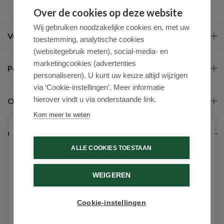
Over de cookies op deze website
Wij gebruiken noodzakelijke cookies en, met uw
Veel gestelde vragen
toestemming, analytische cookies
(websitegebruik meten), social-media- en
marketingcookies (advertenties
Populaire merken
personaliseren). U kunt uw keuze altijd wijzigen
via ‘Cookie-instellingen’. Meer informatie
hierover vindt u via onderstaande link.
Over ons
Kom meer te weten
Contact
Schrijf je in voor onze nieuwsbrief
ALLE COOKIES TOESTAAN
Ontvang als eerste de beste aanbiedingen en persoonlijk
advies
WEIGEREN
Voornaam
Cookie-instellingen
9.6 / 10
(531 beoordelingen)
Email