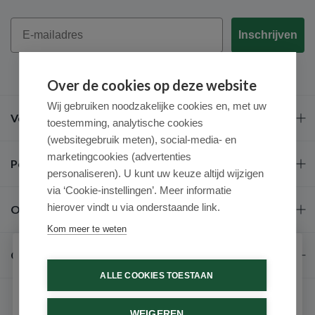
Email
Inschrijven
Over de cookies op deze website
Wij gebruiken noodzakelijke cookies en, met uw
Veel gestelde vragen
toestemming, analytische cookies
(websitegebruik meten), social-media- en
marketingcookies (advertenties
Populaire merken
personaliseren). U kunt uw keuze altijd wijzigen
via ‘Cookie-instellingen’. Meer informatie
hierover vindt u via onderstaande link.
Over ons
Kom meer te weten
Contact
Schrijf je in voor onze nieuwsbrief
ALLE COOKIES TOESTAAN
Ontvang als eerste de beste aanbiedingen en persoonlijk
advies
WEIGEREN