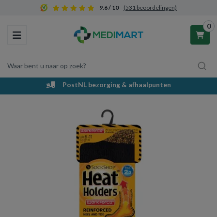
9.6 / 10
(531 beoordelingen)
0
Toggle navigation
Waar bent u naar op zoek?
PostNL bezorging & afhaalpunten
Winkelwagen
Uw winkelwagen is leeg.
Vul hem met producten.