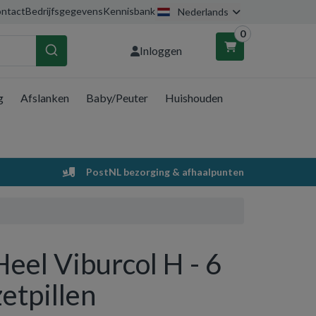
ntact
Bedrijfsgegevens
Kennisbank
Nederlands
0
Inloggen
g
Afslanken
Baby/Peuter
Huishouden
nkelwagen
Uw winkelwagen is leeg.
PostNL bezorging & afhaalpunten
Vul hem met producten.
Heel Viburcol H - 6
zetpillen