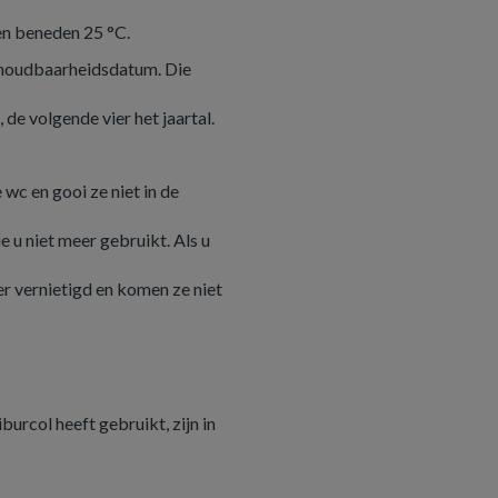
en beneden 25 °C.
e houdbaarheidsdatum. Die
 de volgende vier het jaartal.
wc en gooi ze niet in de
u niet meer gebruikt. Als u
er vernietigd en komen ze niet
urcol heeft gebruikt, zijn in