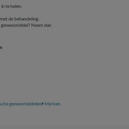
n te halen.
 met de behandeling.
it geneesmiddel? Neem dan
en
che geneesmiddelen
Merken