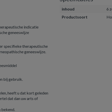
inhoud
6 z
Productsoort
Ho
erapeutische indicatie
ische geneeswijze
r specifieke therapeutische
homeopathische geneeswijze.
neesmiddel
n bij gebruik.
en, heeft u dat kort geleden
rtel dat dan uw arts of
n bekend.