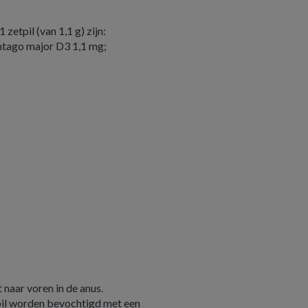
etpil (van 1,1 g) zijn:
ntago major D3 1,1 mg;
 naar voren in de anus.
pil worden bevochtigd met een