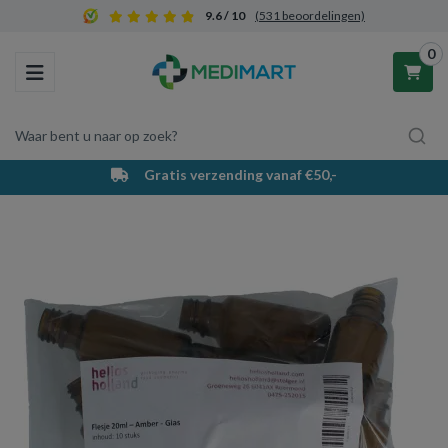
9.6 / 10
(531 beoordelingen)
0
Toggle navigation
Waar bent u naar op zoek?
Gratis verzending vanaf €50,-
Winkelwagen
Uw winkelwagen is leeg.
Vul hem met producten.