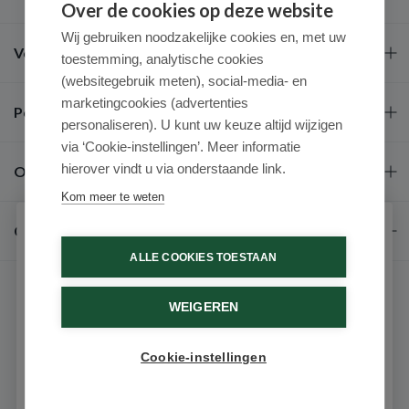
Over de cookies op deze website
Wij gebruiken noodzakelijke cookies en, met uw
Veel gestelde vragen
toestemming, analytische cookies
(websitegebruik meten), social-media- en
marketingcookies (advertenties
Populaire merken
personaliseren). U kunt uw keuze altijd wijzigen
via ‘Cookie-instellingen’. Meer informatie
hierover vindt u via onderstaande link.
Over ons
Kom meer te weten
Contact
Schrijf je in voor onze nieuwsbrief
ALLE COOKIES TOESTAAN
Ontvang als eerste de beste aanbiedingen en persoonlijk
advies
WEIGEREN
Voornaam
Cookie-instellingen
9.6 / 10
(531 beoordelingen)
Email