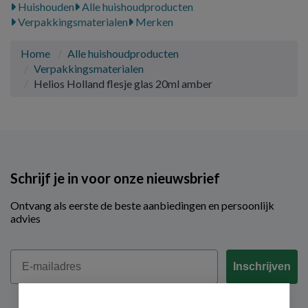
Huishouden
Alle huishoudproducten
Verpakkingsmaterialen
Merken
Home
Alle huishoudproducten
Verpakkingsmaterialen
Helios Holland flesje glas 20ml amber
Schrijf je in voor onze nieuwsbrief
Ontvang als eerste de beste aanbiedingen en persoonlijk
advies
Email
Inschrijven