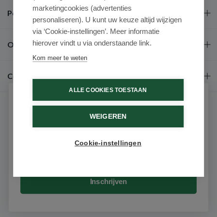
marketingcookies (advertenties
Populaire merken
personaliseren). U kunt uw keuze altijd wijzigen
via ‘Cookie-instellingen’. Meer informatie
hierover vindt u via onderstaande link.
Over ons
Kom meer te weten
Contact
ALLE COOKIES TOESTAAN
Schrijf je in voor onze nieuwsbrief
WEIGEREN
Ontvang als eerste de beste aanbiedingen en persoonlijk
advies
Cookie-instellingen
Email
9.6 / 10
(531 beoordelingen)
© 2026 - Medimart.nl.
Inschrijven