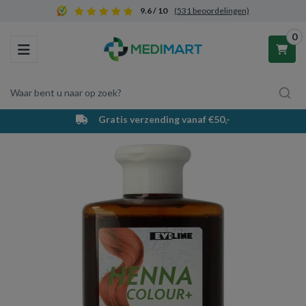
9.6 / 10
(531 beoordelingen)
0
Toggle navigation
Waar bent u naar op zoek?
Gratis verzending vanaf €50,-
Winkelwagen
Uw winkelwagen is leeg.
Vul hem met producten.