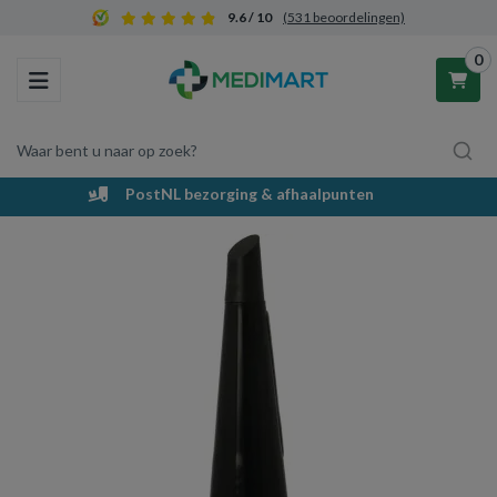
9.6 / 10
(531 beoordelingen)
0
Toggle navigation
Waar bent u naar op zoek?
Voordelig en groot assortiment
Winkelwagen
Uw winkelwagen is leeg.
Vul hem met producten.