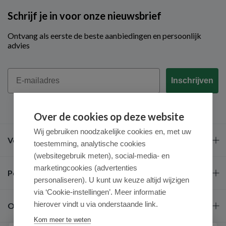
Schrijf je in voor onze nieuwsbrief
Ontvang als eerste de beste aanbiedingen en persoonlijk
advies
Email
Inschrijven
Over de cookies op deze website
Wij gebruiken noodzakelijke cookies en, met uw
Veel gestelde vragen
toestemming, analytische cookies
(websitegebruik meten), social-media- en
marketingcookies (advertenties
Populaire merken
personaliseren). U kunt uw keuze altijd wijzigen
via ‘Cookie-instellingen’. Meer informatie
hierover vindt u via onderstaande link.
Over ons
Kom meer te weten