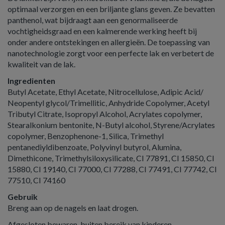
optimaal verzorgen en een briljante glans geven. Ze bevatten
panthenol, wat bijdraagt aan een genormaliseerde
vochtigheidsgraad en een kalmerende werking heeft bij
onder andere ontstekingen en allergieën. De toepassing van
nanotechnologie zorgt voor een perfecte lak en verbetert de
kwaliteit van de lak.
Ingredienten
Butyl Acetate, Ethyl Acetate, Nitrocellulose, Adipic Acid/
Neopentyl glycol/Trimellitic, Anhydride Copolymer, Acetyl
Tributyl Citrate, Isopropyl Alcohol, Acrylates copolymer,
Stearalkonium bentonite, N-Butyl alcohol, Styrene/Acrylates
copolymer, Benzophenone-1, Silica, Trimethyl
pentanediyldibenzoate, Polyvinyl butyrol, Alumina,
Dimethicone, Trimethylsiloxysilicate, CI 77891, CI 15850, CI
15880, CI 19140, CI 77000, CI 77288, CI 77491, CI 77742, CI
77510, CI 74160
Gebruik
Breng aan op de nagels en laat drogen.
Afgesloten bewaren, buiten bereik van kinderen.