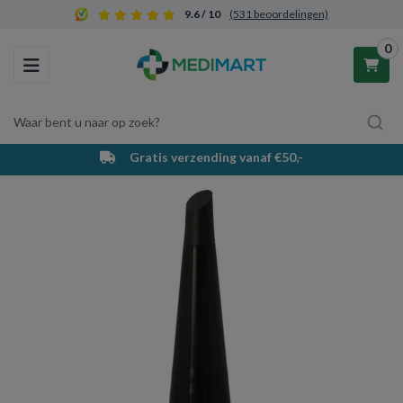
9.6 / 10
(531 beoordelingen)
0
Toggle navigation
Waar bent u naar op zoek?
Gratis verzending vanaf €50,-
Winkelwagen
Uw winkelwagen is leeg.
Vul hem met producten.