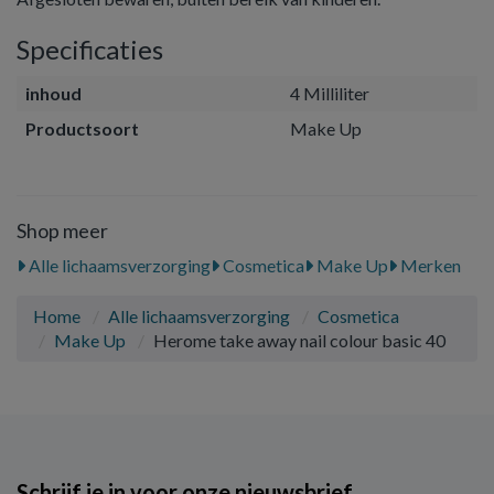
Specificaties
inhoud
4 Milliliter
Productsoort
Make Up
Shop meer
Alle lichaamsverzorging
Cosmetica
Make Up
Merken
Home
Alle lichaamsverzorging
Cosmetica
Make Up
Herome take away nail colour basic 40
Schrijf je in voor onze nieuwsbrief