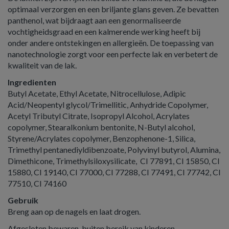
optimaal verzorgen en een briljante glans geven. Ze bevatten
panthenol, wat bijdraagt aan een genormaliseerde
vochtigheidsgraad en een kalmerende werking heeft bij
onder andere ontstekingen en allergieën. De toepassing van
nanotechnologie zorgt voor een perfecte lak en verbetert de
kwaliteit van de lak.
Ingredienten
Butyl Acetate, Ethyl Acetate, Nitrocellulose, Adipic
Acid/Neopentyl glycol/Trimellitic, Anhydride Copolymer,
Acetyl Tributyl Citrate, Isopropyl Alcohol, Acrylates
copolymer, Stearalkonium bentonite, N-Butyl alcohol,
Styrene/Acrylates copolymer, Benzophenone-1, Silica,
Trimethyl pentanediyldibenzoate, Polyvinyl butyrol, Alumina,
Dimethicone, Trimethylsiloxysilicate, CI 77891, CI 15850, CI
15880, CI 19140, CI 77000, CI 77288, CI 77491, CI 77742, CI
77510, CI 74160
Gebruik
Breng aan op de nagels en laat drogen.
Afgesloten bewaren, buiten bereik van kinderen.