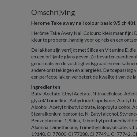
Omschrijving
Herome Take away nail colour basic 9/5 ch 401
Herôme Take Away Nail Colours: klein maar fijn! 
kleur te proberen, handig voor op reis en een ontz
De lakken zijn verrijkt met Silica en Vitamine E, d
en een briljante glans geven. Ze bevatten panthenol
genormaliseerde vochtigheidsgraad en een kalmere
andere ontstekingen en allergieën. De toepassing 
een perfecte lak en verbetert de kwaliteit van de la
Ingredienten
Butyl Acetate, Ethyl Acetate, Nitrocellulose, Adip
glycol/Trimellitic, Anhydride Copolymer, Acetyl Tr
Alcohol, Acetyl tributyl citrate, Isoproyl alcohol, 
Stearalkonium bentonite, N-Butyl alcohol, Styrene
Benzophenone-1, Silica, Trimethyl pentanediyldiben
Alumina, Dimethicone, Trimethylsiloxysilicate, CI
19140, CI 77000, CI 77288, CI 77491, CI 77742, C