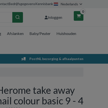
ntact
Bedrijfsgegevens
Kennisbank
Nederlands
0
Inloggen
g
Afslanken
Baby/Peuter
Huishouden
nkelwagen
Uw winkelwagen is leeg.
PostNL bezorging & afhaalpunten
Vul hem met producten.
Herome take away
nail colour basic 9 - 4