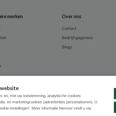
ire merken
Over ons
s
Contact
hek
Bedrijfsgegevens
d
Blogs
a
 website
es en, met uw toestemming, analytische cookies
dia- en marketingcookies (advertenties personaliseren). U
ookie-instellingen’. Meer informatie hierover vindt u via