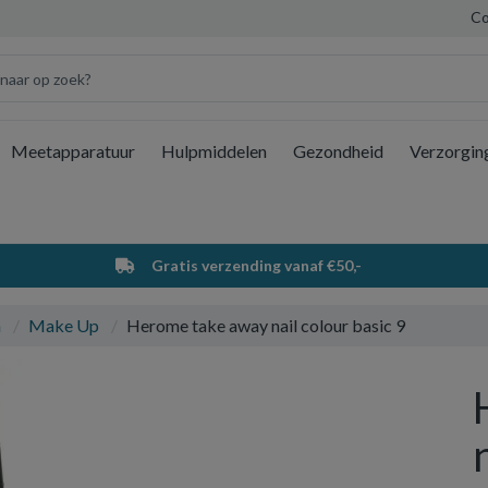
Co
Meetapparatuur
Hulpmiddelen
Gezondheid
Verzorgin
Wi
Gratis verzending vanaf €50,-
a
Make Up
Herome take away nail colour basic 9