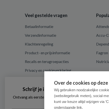
Veel gestelde vragen
Popula
Betaalinformatie
Attend
Verzendinformatie
Accu-C
Klachtenregeling
Depen
Product- en prijsinformatie
Fagron
Recalls en terugroepacties
Nutrici
Privacy en cookieverklaring
Cookie instellingen
Over de cookies op deze
Algemene voorwaarden
Schrijf je in voor onze nieuwsbrief
Wij gebruiken noodzakelijke cooki
(websitegebruik meten), social-me
Herroepingsrecht en retouren
Ontvang als eerste de beste aanbiedingen en persoonlijk
advies
kunt uw keuze altijd wijzigen via ‘C
onderstaande link.