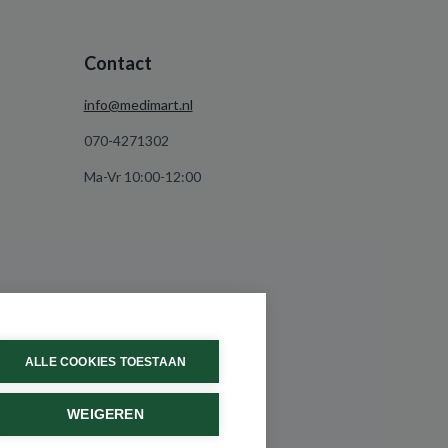
Contact
info@medimart.nl
070-4271302
Ma-Vr 10:00-12:00
ALLE COOKIES TOESTAAN
WEIGEREN