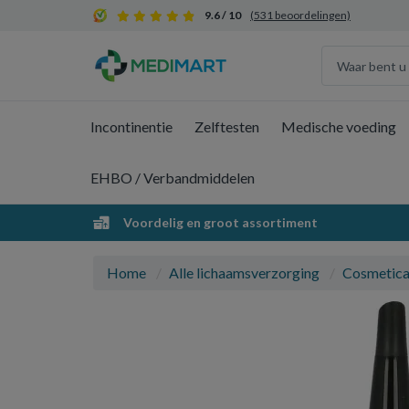
9.6 / 10
(531 beoordelingen)
Incontinentie
Zelftesten
Medische voeding
EHBO / Verbandmiddelen
Voordelig en groot assortiment
Home
Alle lichaamsverzorging
Cosmetic