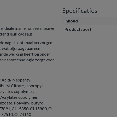
Specificaties
inhoud
Dé ideale manier om een nieuwe
Productsoort
ettend leuk cadeau!
ie de nagels optimaal verzorgen
, wat bijdraagt aan een
nde werking heeft bij onder
van nanotechnologie zorgt voor
k.
ic Acid/ Neopentyl
ibutyl Citrate, Isopropyl
Acrylates copolymer,
/Acrylates copolymer,
zoate, Polyvinyl butyrol,
 77891, CI 15850, CI 15880, CI
I 77510, CI 74160