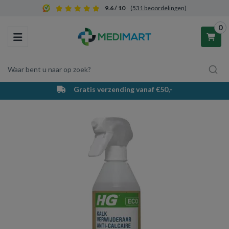
9.6 / 10
(531 beoordelingen)
0
Toggle navigation
Waar bent u naar op zoek?
Gratis verzending vanaf €50,-
Winkelwagen
Uw winkelwagen is leeg.
Vul hem met producten.