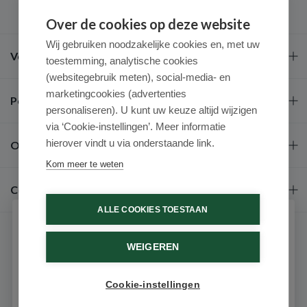
Over de cookies op deze website
Wij gebruiken noodzakelijke cookies en, met uw
Veel gestelde vragen
toestemming, analytische cookies
(websitegebruik meten), social-media- en
marketingcookies (advertenties
Populaire merken
personaliseren). U kunt uw keuze altijd wijzigen
via ‘Cookie-instellingen’. Meer informatie
hierover vindt u via onderstaande link.
Over ons
Kom meer te weten
Contact
ALLE COOKIES TOESTAAN
Schrijf je in voor onze nieuwsbrief
WEIGEREN
Ontvang als eerste de beste aanbiedingen en persoonlijk
advies
Cookie-instellingen
Email
9.6 / 10
(531 beoordelingen)