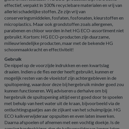
effectief, verpakt in 100% recyclebare materialen en vrij van
allerlei schadelijke stoffen. Ze zijn vrij van
conserveringsmiddelen, fosfaten, fosfonaten, kleurstoffen en
microplastics. Maar ook grondstoffen zoals allergenen,
parabenen en chloor worden in het HG ECO-assortiment niet
gebruikt. Kortom: HG ECO-producten zijn duurzame,
milieuvriendelijke producten, maar met de bekende HG
schoonmaakkracht en effectiviteit!
Gebruik
De nippel op de voorzijde indrukken en een kwartslag
draaien. Indien u de fles eerder heeft gebruikt, kunnen er
mogelijk resten van de vloeistof zijn achtergebleven in de
spuitopening, waardoor deze bij hergebruik minder goed zou
kunnen functioneren. Wij adviseren u derhalve om bij
hergebruik de spuitopening altijd eerst goed door te spoelen
met behulp van heet water uit de kraan, bijvoorbeeld via de
ontluchtingsgaatjes aan de zijkant van het schuimpijpje. HG
ECO kalkverwijderaar opspuiten en even laten inwerken.
Daarna afspoelen of afnemen met een vochtig doekje. Is de
aanslag hardnekkiger, dan de kalkverwijderaar langer laten