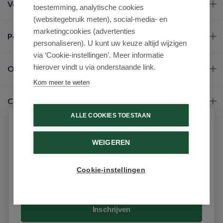
Veel gestelde vragen
toestemming, analytische cookies
(websitegebruik meten), social-media- en
marketingcookies (advertenties
Populaire merken
personaliseren). U kunt uw keuze altijd wijzigen
via ‘Cookie-instellingen’. Meer informatie
hierover vindt u via onderstaande link.
Over ons
Kom meer te weten
Contact
ALLE COOKIES TOESTAAN
Schrijf je in voor onze nieuwsbrief
WEIGEREN
Ontvang als eerste de beste aanbiedingen en persoonlijk
advies
Cookie-instellingen
Email
9.6 / 10
(531 beoordelingen)
© 2026 - Medimart.nl.
Inschrijven