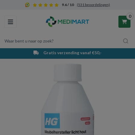
9.6 / 10
(531 beoordelingen)
0
Toggle navigation
Waar bent u naar op zoek?
Gratis verzending vanaf €50,-
Winkelwagen
Uw winkelwagen is leeg.
Vul hem met producten.