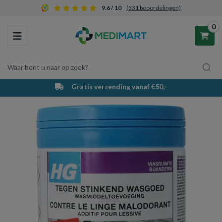
9.6 / 10
(531 beoordelingen)
0
Toggle navigation
Waar bent u naar op zoek?
Gratis verzending vanaf €50,-
Winkelwagen
Uw winkelwagen is leeg.
Vul hem met producten.