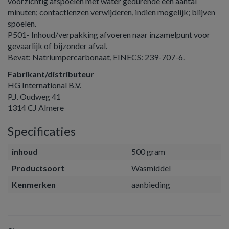
voorzichtig afspoelen met water gedurende een aantal
minuten; contactlenzen verwijderen, indien mogelijk; blijven
spoelen.
P501- Inhoud/verpakking afvoeren naar inzamelpunt voor
gevaarlijk of bijzonder afval.
Bevat: Natriumpercarbonaat, EINECS: 239-707-6.
Fabrikant/distributeur
HG International B.V.
P.J. Oudweg 41
1314 CJ Almere
Specificaties
inhoud
500 gram
Productsoort
Wasmiddel
Kenmerken
aanbieding