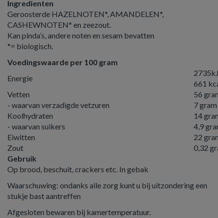
Ingredienten
Geroosterde HAZELNOTEN*, AMANDELEN*,
CASHEWNOTEN* en zeezout.
Kan pinda’s, andere noten en sesam bevatten
*= biologisch.
Voedingswaarde per 100 gram
2735kJ
Energie
661 kc
Vetten
56 gra
- waarvan verzadigde vetzuren
7 gram
Koolhydraten
14 gra
- waarvan suikers
4,9 gr
Eiwitten
22 gra
Zout
0,32 g
Gebruik
Op brood, beschuit, crackers etc. In gebak
Waar­schu­wing: on­danks alle zorg kunt u bij uitzondering een
stukje bast aantref­fen
Afgesloten bewaren bij kamertemperatuur.