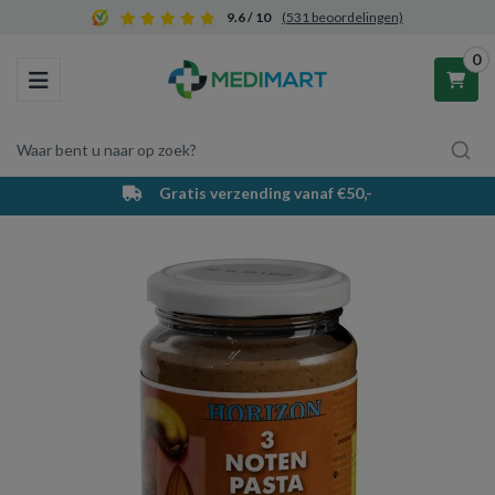
9.6 / 10
(531 beoordelingen)
0
Toggle navigation
Waar bent u naar op zoek?
Gratis verzending vanaf €50,-
Winkelwagen
Uw winkelwagen is leeg.
Vul hem met producten.