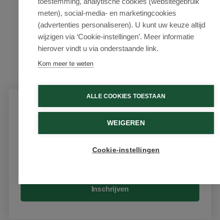
toestemming, analytische cookies (websitegebruik
meten), social-media- en marketingcookies
(advertenties personaliseren). U kunt uw keuze altijd
wijzigen via ‘Cookie-instellingen’. Meer informatie
hierover vindt u via onderstaande link.
Kom meer te weten
ALLE COOKIES TOESTAAN
Schrijf je in voor onze nieuwsbrief
WEIGEREN
Ontvang als eerste de beste aanbiedingen en persoonlijk
advies
Cookie-instellingen
Email
Inschrijven