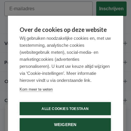
Email
Inschrijven
Over de cookies op deze website
Wij gebruiken noodzakelijke cookies en, met uw
Veel gestelde vragen
toestemming, analytische cookies
(websitegebruik meten), social-media- en
marketingcookies (advertenties
Populaire merken
personaliseren). U kunt uw keuze altijd wijzigen
via ‘Cookie-instellingen’. Meer informatie
hierover vindt u via onderstaande link.
Over ons
Kom meer te weten
Contact
ALLE COOKIES TOESTAAN
Schrijf je in voor onze nieuwsbrief
WEIGEREN
Ontvang als eerste de beste aanbiedingen en persoonlijk