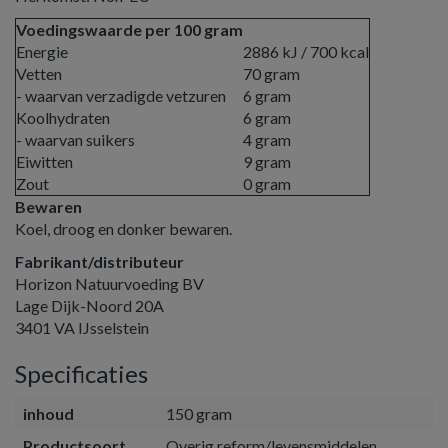
Voedingswaarde per 100 gram
Energie
2886 kJ / 700 kcal
Vetten
70 gram
- waarvan verzadigde vetzuren
6 gram
Koolhydraten
6 gram
- waarvan suikers
4 gram
Eiwitten
9 gram
Zout
0 gram
Bewaren
Koel, droog en donker bewaren.
Fabrikant/distributeur
Horizon Natuurvoeding BV
Lage Dijk-Noord 20A
3401 VA IJsselstein
Specificaties
inhoud
150 gram
Productsoort
Overig reform/levensmiddelen