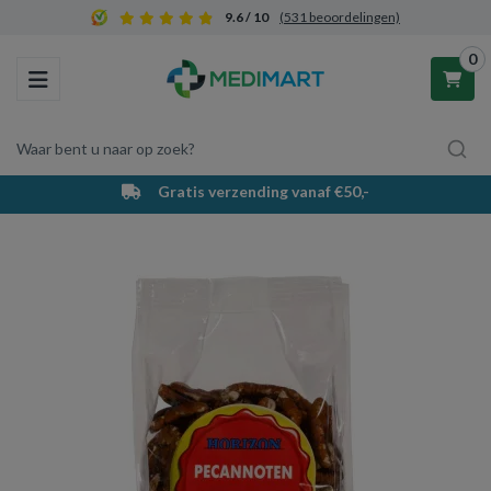
9.6 / 10
(531 beoordelingen)
0
Toggle navigation
Waar bent u naar op zoek?
Gratis verzending vanaf €50,-
Winkelwagen
Uw winkelwagen is leeg.
Vul hem met producten.