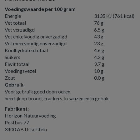
Voedingswaarde per 100 gram
Energie
3135 KJ (761 kcal)
Vet totaal
76 g
Vet verzadigd
6.5 g
Vet enkelvoudig onverzadigd
43 g
Vet meervoudig onverzadigd
23 g
Koolhydraten totaal
4.6 g
Suikers
4.2 g
Eiwit totaal
9.7 g
Voedingsvezel
10 g
Zout
0.0 g
Gebruik
Voor gebruik goed doorroeren.
heerlijk op brood, crackers, in sauzen en in gebak
Fabrikant
:
Horizon Natuurvoeding
Postbus 77
3400 AB IJsselstein