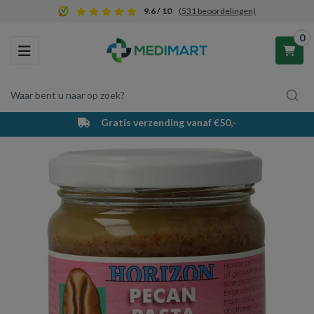
9.6 / 10
(531 beoordelingen)
0
Toggle navigation
Waar bent u naar op zoek?
Gratis verzending vanaf €50,-
Winkelwagen
Uw winkelwagen is leeg.
Vul hem met producten.