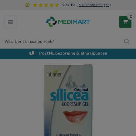
9.6 / 10
(531 beoordelingen)
0
Toggle navigation
Waar bent u naar op zoek?
PostNL bezorging & afhaalpunten
Winkelwagen
Uw winkelwagen is leeg.
Vul hem met producten.