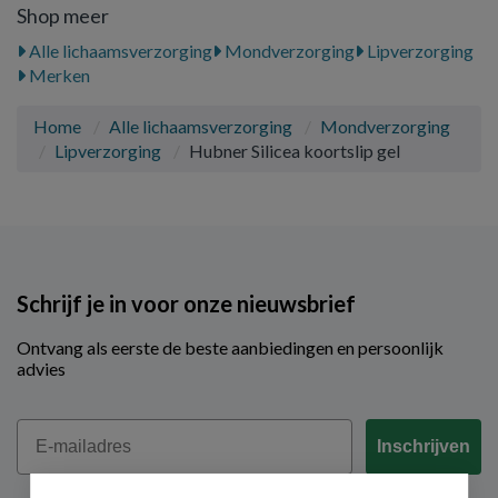
Shop meer
Alle lichaamsverzorging
Mondverzorging
Lipverzorging
Merken
Home
Alle lichaamsverzorging
Mondverzorging
Lipverzorging
Hubner Silicea koortslip gel
Schrijf je in voor onze nieuwsbrief
Ontvang als eerste de beste aanbiedingen en persoonlijk
advies
Email
Inschrijven