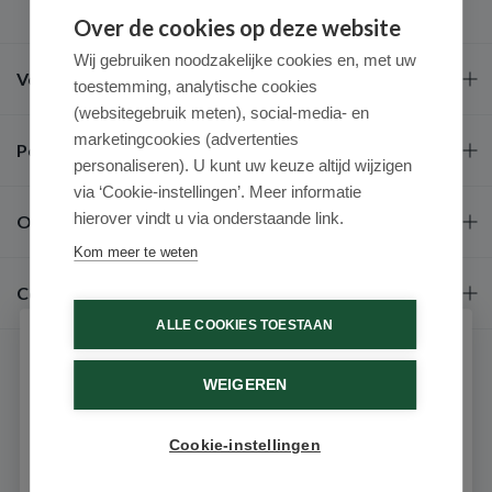
Over de cookies op deze website
Wij gebruiken noodzakelijke cookies en, met uw
Veel gestelde vragen
toestemming, analytische cookies
(websitegebruik meten), social-media- en
marketingcookies (advertenties
Populaire merken
personaliseren). U kunt uw keuze altijd wijzigen
via ‘Cookie-instellingen’. Meer informatie
hierover vindt u via onderstaande link.
Over ons
Kom meer te weten
Contact
ALLE COOKIES TOESTAAN
Schrijf je in voor onze nieuwsbrief
WEIGEREN
Ontvang als eerste de beste aanbiedingen en persoonlijk
advies
Cookie-instellingen
Email
9.6 / 10
(531 beoordelingen)